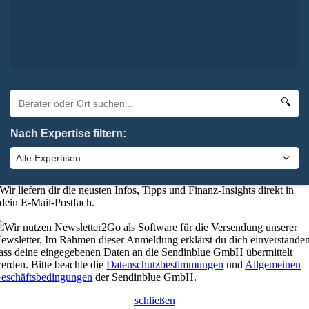
Oha. Da hat etwas nicht geklappt. Bitte probiere es noch einmal.
×
Absenden
elbstverständlich kannst du uns auch anrufen:
0 92 61 / 96 28 6-0
🔍
schließen
Nach Expertise filtern:
Bleibe up-to-date mit unserem
Finanzkompass
Wer gut informiert ist, trifft die besseren Entscheidungen.
Wir liefern dir die neusten Infos, Tipps und Finanz-Insights direkt in
dein E-Mail-Postfach.
Wir nutzen Newsletter2Go als Software für die Versendung unserer
ewsletter. Im Rahmen dieser Anmeldung erklärst du dich einverstanden
ass deine eingegebenen Daten an die Sendinblue GmbH übermittelt
erden. Bitte beachte die
Datenschutzbestimmungen
und
Allgemeinen
eschäftsbedingungen
der Sendinblue GmbH.
schließen