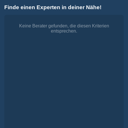
Zum
Finde einen Experten in deiner Nähe!
Inhalt
Toggle
springen
Navigation
Dienstleistungen
Finanzieren.
Keine Berater gefunden, die diesen Kriterien
entsprechen.
shop
Passende Finanzierungen für deine Lebensträume
Investieren.
shop
Strategisch investieren, Vermögen gezielt aufbauen
Versichern.