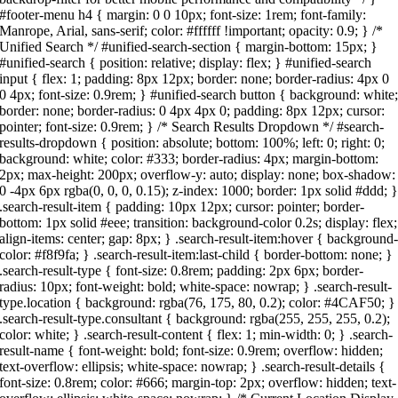
#footer-menu h4 { margin: 0 0 10px; font-size: 1rem; font-family:
Manrope, Arial, sans-serif; color: #ffffff !important; opacity: 0.9; } /*
Unified Search */ #unified-search-section { margin-bottom: 15px; }
#unified-search { position: relative; display: flex; } #unified-search
input { flex: 1; padding: 8px 12px; border: none; border-radius: 4px 0
0 4px; font-size: 0.9rem; } #unified-search button { background: white
border: none; border-radius: 0 4px 4px 0; padding: 8px 12px; cursor:
pointer; font-size: 0.9rem; } /* Search Results Dropdown */ #search-
results-dropdown { position: absolute; bottom: 100%; left: 0; right: 0;
background: white; color: #333; border-radius: 4px; margin-bottom:
2px; max-height: 200px; overflow-y: auto; display: none; box-shadow:
0 -4px 6px rgba(0, 0, 0, 0.15); z-index: 1000; border: 1px solid #ddd; 
.search-result-item { padding: 10px 12px; cursor: pointer; border-
bottom: 1px solid #eee; transition: background-color 0.2s; display: flex;
align-items: center; gap: 8px; } .search-result-item:hover { background
color: #f8f9fa; } .search-result-item:last-child { border-bottom: none; }
.search-result-type { font-size: 0.8rem; padding: 2px 6px; border-
radius: 10px; font-weight: bold; white-space: nowrap; } .search-result-
type.location { background: rgba(76, 175, 80, 0.2); color: #4CAF50; }
.search-result-type.consultant { background: rgba(255, 255, 255, 0.2);
color: white; } .search-result-content { flex: 1; min-width: 0; } .search-
result-name { font-weight: bold; font-size: 0.9rem; overflow: hidden;
text-overflow: ellipsis; white-space: nowrap; } .search-result-details {
font-size: 0.8rem; color: #666; margin-top: 2px; overflow: hidden; text-