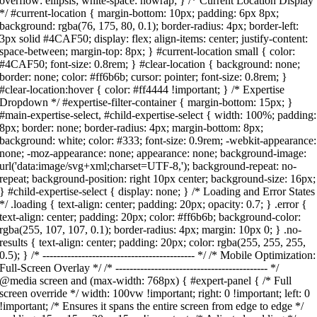
overflow: ellipsis; white-space: nowrap; } /* Current Location Display
*/ #current-location { margin-bottom: 10px; padding: 6px 8px;
background: rgba(76, 175, 80, 0.1); border-radius: 4px; border-left:
3px solid #4CAF50; display: flex; align-items: center; justify-content:
space-between; margin-top: 8px; } #current-location small { color:
#4CAF50; font-size: 0.8rem; } #clear-location { background: none;
border: none; color: #ff6b6b; cursor: pointer; font-size: 0.8rem; }
#clear-location:hover { color: #ff4444 !important; } /* Expertise
Dropdown */ #expertise-filter-container { margin-bottom: 15px; }
#main-expertise-select, #child-expertise-select { width: 100%; padding:
8px; border: none; border-radius: 4px; margin-bottom: 8px;
background: white; color: #333; font-size: 0.9rem; -webkit-appearance:
none; -moz-appearance: none; appearance: none; background-image:
url('data:image/svg+xml;charset=UTF-8,'); background-repeat: no-
repeat; background-position: right 10px center; background-size: 16px;
} #child-expertise-select { display: none; } /* Loading and Error States
*/ .loading { text-align: center; padding: 20px; opacity: 0.7; } .error {
text-align: center; padding: 20px; color: #ff6b6b; background-color:
rgba(255, 107, 107, 0.1); border-radius: 4px; margin: 10px 0; } .no-
results { text-align: center; padding: 20px; color: rgba(255, 255, 255,
0.5); } /* ------------------------------------------- */ /* Mobile Optimization:
Full-Screen Overlay */ /* ------------------------------------------- */
@media screen and (max-width: 768px) { #expert-panel { /* Full
screen override */ width: 100vw !important; right: 0 !important; left: 0
!important; /* Ensures it spans the entire screen from edge to edge */