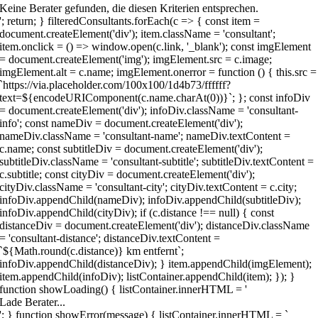
Keine Berater gefunden, die diesen Kriterien entsprechen.
'; return; } filteredConsultants.forEach(c => { const item =
document.createElement('div'); item.className = 'consultant';
item.onclick = () => window.open(c.link, '_blank'); const imgElement
= document.createElement('img'); imgElement.src = c.image;
imgElement.alt = c.name; imgElement.onerror = function () { this.src =
`https://via.placeholder.com/100x100/1d4b73/ffffff?
text=${encodeURIComponent(c.name.charAt(0))}`; }; const infoDiv
= document.createElement('div'); infoDiv.className = 'consultant-
info'; const nameDiv = document.createElement('div');
nameDiv.className = 'consultant-name'; nameDiv.textContent =
c.name; const subtitleDiv = document.createElement('div');
subtitleDiv.className = 'consultant-subtitle'; subtitleDiv.textContent =
c.subtitle; const cityDiv = document.createElement('div');
cityDiv.className = 'consultant-city'; cityDiv.textContent = c.city;
infoDiv.appendChild(nameDiv); infoDiv.appendChild(subtitleDiv);
infoDiv.appendChild(cityDiv); if (c.distance !== null) { const
distanceDiv = document.createElement('div'); distanceDiv.className
= 'consultant-distance'; distanceDiv.textContent =
`${Math.round(c.distance)} km entfernt`;
infoDiv.appendChild(distanceDiv); } item.appendChild(imgElement);
item.appendChild(infoDiv); listContainer.appendChild(item); }); }
function showLoading() { listContainer.innerHTML = '
Lade Berater...
'; } function showError(message) { listContainer.innerHTML = `