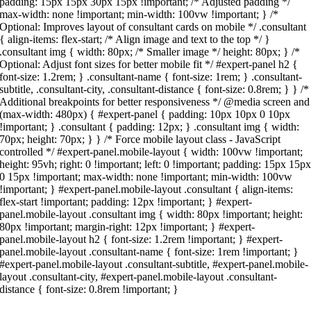
padding: 15px 15px 30px 15px !important; /* Adjusted padding */
max-width: none !important; min-width: 100vw !important; } /*
Optional: Improves layout of consultant cards on mobile */ .consultant
{ align-items: flex-start; /* Align image and text to the top */ }
.consultant img { width: 80px; /* Smaller image */ height: 80px; } /*
Optional: Adjust font sizes for better mobile fit */ #expert-panel h2 {
font-size: 1.2rem; } .consultant-name { font-size: 1rem; } .consultant-
subtitle, .consultant-city, .consultant-distance { font-size: 0.8rem; } } /*
Additional breakpoints for better responsiveness */ @media screen and
(max-width: 480px) { #expert-panel { padding: 10px 10px 0 10px
!important; } .consultant { padding: 12px; } .consultant img { width:
70px; height: 70px; } } /* Force mobile layout class - JavaScript
controlled */ #expert-panel.mobile-layout { width: 100vw !important;
height: 95vh; right: 0 !important; left: 0 !important; padding: 15px 15p
0 15px !important; max-width: none !important; min-width: 100vw
!important; } #expert-panel.mobile-layout .consultant { align-items:
flex-start !important; padding: 12px !important; } #expert-
panel.mobile-layout .consultant img { width: 80px !important; height:
80px !important; margin-right: 12px !important; } #expert-
panel.mobile-layout h2 { font-size: 1.2rem !important; } #expert-
panel.mobile-layout .consultant-name { font-size: 1rem !important; }
#expert-panel.mobile-layout .consultant-subtitle, #expert-panel.mobile-
layout .consultant-city, #expert-panel.mobile-layout .consultant-
distance { font-size: 0.8rem !important; }