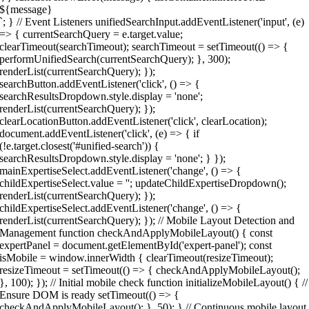
${message}
`; } // Event Listeners unifiedSearchInput.addEventListener('input', (e)
=> { currentSearchQuery = e.target.value;
clearTimeout(searchTimeout); searchTimeout = setTimeout(() => {
performUnifiedSearch(currentSearchQuery); }, 300);
renderList(currentSearchQuery); });
searchButton.addEventListener('click', () => {
searchResultsDropdown.style.display = 'none';
renderList(currentSearchQuery); });
clearLocationButton.addEventListener('click', clearLocation);
document.addEventListener('click', (e) => { if
(!e.target.closest('#unified-search')) {
searchResultsDropdown.style.display = 'none'; } });
mainExpertiseSelect.addEventListener('change', () => {
childExpertiseSelect.value = ''; updateChildExpertiseDropdown();
renderList(currentSearchQuery); });
childExpertiseSelect.addEventListener('change', () => {
renderList(currentSearchQuery); }); // Mobile Layout Detection and
Management function checkAndApplyMobileLayout() { const
expertPanel = document.getElementById('expert-panel'); const
isMobile = window.innerWidth { clearTimeout(resizeTimeout);
resizeTimeout = setTimeout(() => { checkAndApplyMobileLayout();
}, 100); }); // Initial mobile check function initializeMobileLayout() { //
Ensure DOM is ready setTimeout(() => {
checkAndApplyMobileLayout(); }, 50); } // Continuous mobile layout