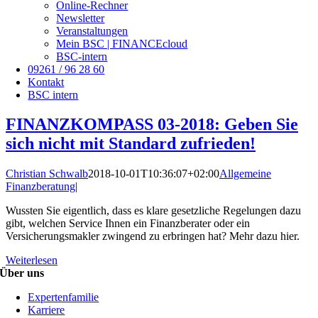
Online-Rechner
Newsletter
Veranstaltungen
Mein BSC | FINANCEcloud
BSC-intern
09261 / 96 28 60
Kontakt
BSC intern
FINANZKOMPASS 03-2018: Geben Sie
sich nicht mit Standard zufrieden!
Christian Schwalb
2018-10-01T10:36:07+02:00
Allgemeine
Finanzberatung
|
Wussten Sie eigentlich, dass es klare gesetzliche Regelungen dazu
gibt, welchen Service Ihnen ein Finanzberater oder ein
Versicherungsmakler zwingend zu erbringen hat? Mehr dazu hier.
Weiterlesen
Über uns
Expertenfamilie
Karriere