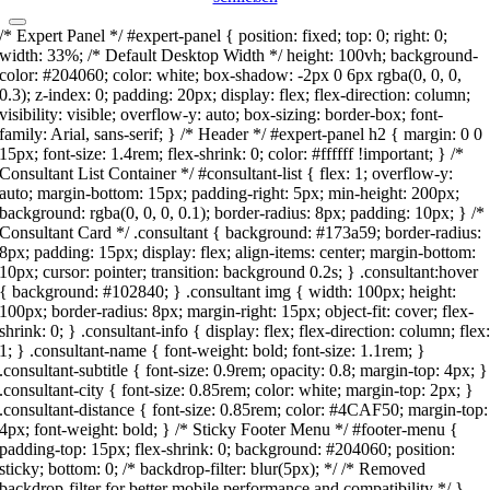
/* Expert Panel */ #expert-panel { position: fixed; top: 0; right: 0;
width: 33%; /* Default Desktop Width */ height: 100vh; background-
color: #204060; color: white; box-shadow: -2px 0 6px rgba(0, 0, 0,
0.3); z-index: 0; padding: 20px; display: flex; flex-direction: column;
visibility: visible; overflow-y: auto; box-sizing: border-box; font-
family: Arial, sans-serif; } /* Header */ #expert-panel h2 { margin: 0 0
15px; font-size: 1.4rem; flex-shrink: 0; color: #ffffff !important; } /*
Consultant List Container */ #consultant-list { flex: 1; overflow-y:
auto; margin-bottom: 15px; padding-right: 5px; min-height: 200px;
background: rgba(0, 0, 0, 0.1); border-radius: 8px; padding: 10px; } /*
Consultant Card */ .consultant { background: #173a59; border-radius:
8px; padding: 15px; display: flex; align-items: center; margin-bottom:
10px; cursor: pointer; transition: background 0.2s; } .consultant:hover
{ background: #102840; } .consultant img { width: 100px; height:
100px; border-radius: 8px; margin-right: 15px; object-fit: cover; flex-
shrink: 0; } .consultant-info { display: flex; flex-direction: column; flex
1; } .consultant-name { font-weight: bold; font-size: 1.1rem; }
.consultant-subtitle { font-size: 0.9rem; opacity: 0.8; margin-top: 4px; }
.consultant-city { font-size: 0.85rem; color: white; margin-top: 2px; }
.consultant-distance { font-size: 0.85rem; color: #4CAF50; margin-top:
4px; font-weight: bold; } /* Sticky Footer Menu */ #footer-menu {
padding-top: 15px; flex-shrink: 0; background: #204060; position:
sticky; bottom: 0; /* backdrop-filter: blur(5px); */ /* Removed
backdrop-filter for better mobile performance and compatibility */ }