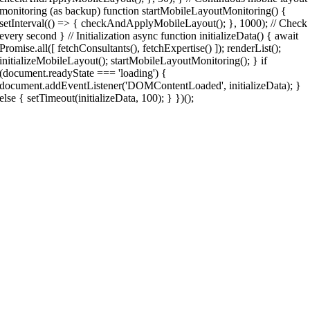
monitoring (as backup) function startMobileLayoutMonitoring() {
setInterval(() => { checkAndApplyMobileLayout(); }, 1000); // Check
every second } // Initialization async function initializeData() { await
Promise.all([ fetchConsultants(), fetchExpertise() ]); renderList();
initializeMobileLayout(); startMobileLayoutMonitoring(); } if
(document.readyState === 'loading') {
document.addEventListener('DOMContentLoaded', initializeData); }
else { setTimeout(initializeData, 100); } })();