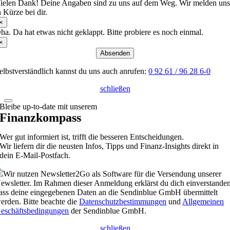
ielen Dank! Deine Angaben sind zu uns auf dem Weg. Wir melden un
n Kürze bei dir.
×
ha. Da hat etwas nicht geklappt. Bitte probiere es noch einmal.
×
Absenden
elbstverständlich kannst du uns auch anrufen:
0 92 61 / 96 28 6-0
schließen
Bleibe up-to-date mit unserem
Finanzkompass
Wer gut informiert ist, trifft die besseren Entscheidungen.
Wir liefern dir die neusten Infos, Tipps und Finanz-Insights direkt in
dein E-Mail-Postfach.
Wir nutzen Newsletter2Go als Software für die Versendung unserer
ewsletter. Im Rahmen dieser Anmeldung erklärst du dich einverstanden
ass deine eingegebenen Daten an die Sendinblue GmbH übermittelt
erden. Bitte beachte die
Datenschutzbestimmungen
und
Allgemeinen
eschäftsbedingungen
der Sendinblue GmbH.
schließen