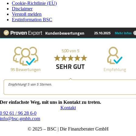
Cookie-Richtlinie (EU)
Disclaimer
Verstoß melden
Erstinformation BSC
Der einfachste Weg, mit uns in Kontakt zu treten.
Kontakt
0 92 61 / 96 28 6-0
info@bsc-gmbh.com
© 2025 – BSC | Die Finanzberater GmbH