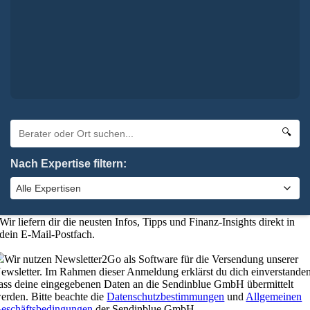
×
Oha. Da hat etwas nicht geklappt. Bitte probiere es noch einmal.
×
Absenden
elbstverständlich kannst du uns auch anrufen:
0 92 61 / 96 28 6-0
🔍
schließen
Nach Expertise filtern:
Bleibe up-to-date mit unserem
Finanzkompass
Wer gut informiert ist, trifft die besseren Entscheidungen.
Wir liefern dir die neusten Infos, Tipps und Finanz-Insights direkt in
dein E-Mail-Postfach.
Wir nutzen Newsletter2Go als Software für die Versendung unserer
ewsletter. Im Rahmen dieser Anmeldung erklärst du dich einverstanden
ass deine eingegebenen Daten an die Sendinblue GmbH übermittelt
erden. Bitte beachte die
Datenschutzbestimmungen
und
Allgemeinen
eschäftsbedingungen
der Sendinblue GmbH.