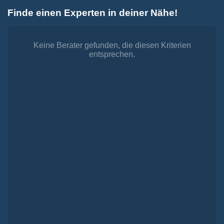
Zum
Finde einen Experten in deiner Nähe!
Inhalt
Toggle
springen
Navigation
Dienstleistungen
Finanzieren.
Keine Berater gefunden, die diesen Kriterien
entsprechen.
shop
Passende Finanzierungen für deine Lebensträume
Investieren.
shop
Strategisch investieren, Vermögen gezielt aufbauen
Versichern.