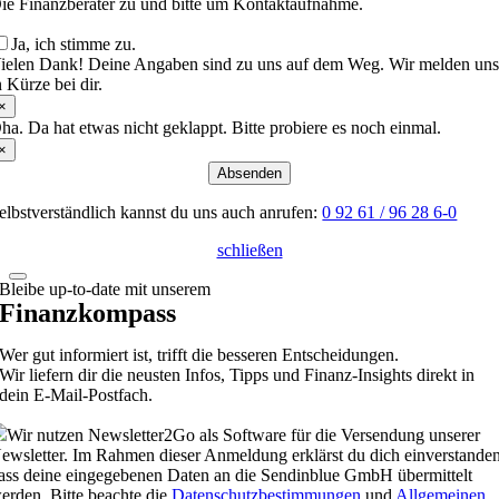
ie Finanzberater zu und bitte um Kontaktaufnahme.
Ja, ich stimme zu.
ielen Dank! Deine Angaben sind zu uns auf dem Weg. Wir melden un
n Kürze bei dir.
×
ha. Da hat etwas nicht geklappt. Bitte probiere es noch einmal.
×
Absenden
elbstverständlich kannst du uns auch anrufen:
0 92 61 / 96 28 6-0
schließen
Bleibe up-to-date mit unserem
Finanzkompass
Wer gut informiert ist, trifft die besseren Entscheidungen.
Wir liefern dir die neusten Infos, Tipps und Finanz-Insights direkt in
dein E-Mail-Postfach.
Wir nutzen Newsletter2Go als Software für die Versendung unserer
ewsletter. Im Rahmen dieser Anmeldung erklärst du dich einverstanden
ass deine eingegebenen Daten an die Sendinblue GmbH übermittelt
erden. Bitte beachte die
Datenschutzbestimmungen
und
Allgemeinen