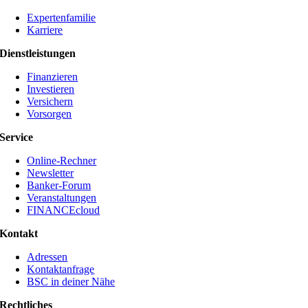
Expertenfamilie
Karriere
Dienstleistungen
Finanzieren
Investieren
Versichern
Vorsorgen
Service
Online-Rechner
Newsletter
Banker-Forum
Veranstaltungen
FINANCEcloud
Kontakt
Adressen
Kontaktanfrage
BSC in deiner Nähe
Rechtliches