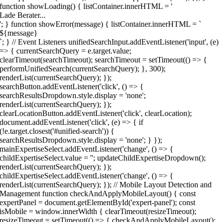
function showLoading() { listContainer.innerHTML = '
Lade Berater...
'; } function showError(message) { listContainer.innerHTML = `
${message}
`; } // Event Listeners unifiedSearchInput.addEventListener('input', (e)
=> { currentSearchQuery = e.target.value;
clearTimeout(searchTimeout); searchTimeout = setTimeout(() => {
performUnifiedSearch(currentSearchQuery); }, 300);
renderList(currentSearchQuery); });
searchButton.addEventListener('click', () => {
searchResultsDropdown.style.display = 'none';
renderList(currentSearchQuery); });
clearLocationButton.addEventListener('click', clearLocation);
document.addEventListener('click', (e) => { if
(!e.target.closest('#unified-search')) {
searchResultsDropdown.style.display = 'none'; } });
mainExpertiseSelect.addEventListener('change', () => {
childExpertiseSelect.value = ''; updateChildExpertiseDropdown();
renderList(currentSearchQuery); });
childExpertiseSelect.addEventListener('change', () => {
renderList(currentSearchQuery); }); // Mobile Layout Detection and
Management function checkAndApplyMobileLayout() { const
expertPanel = document.getElementById('expert-panel'); const
isMobile = window.innerWidth { clearTimeout(resizeTimeout);
resizeTimeout = setTimeout(() => { checkAndApplyMobileLayout();