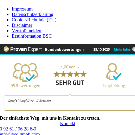
Impressum
Datenschutzerklärung
Cookie-Richtlinie (EU)
Disclaimer
Verstoß melden
Erstinformation BSC
Der einfachste Weg, mit uns in Kontakt zu treten.
Kontakt
0 92 61 / 96 28 6-0
info@bsc-gmbh.com