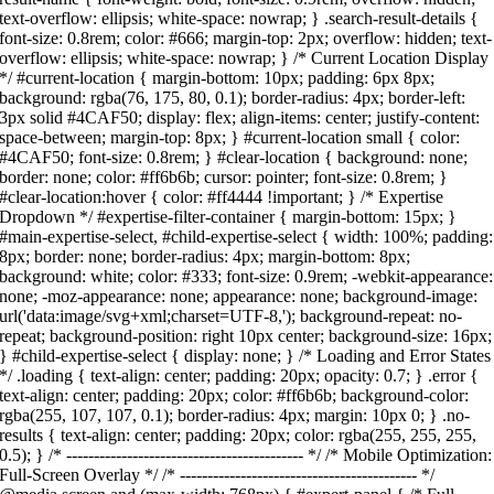
text-overflow: ellipsis; white-space: nowrap; } .search-result-details {
font-size: 0.8rem; color: #666; margin-top: 2px; overflow: hidden; text-
overflow: ellipsis; white-space: nowrap; } /* Current Location Display
*/ #current-location { margin-bottom: 10px; padding: 6px 8px;
background: rgba(76, 175, 80, 0.1); border-radius: 4px; border-left:
3px solid #4CAF50; display: flex; align-items: center; justify-content:
space-between; margin-top: 8px; } #current-location small { color:
#4CAF50; font-size: 0.8rem; } #clear-location { background: none;
border: none; color: #ff6b6b; cursor: pointer; font-size: 0.8rem; }
#clear-location:hover { color: #ff4444 !important; } /* Expertise
Dropdown */ #expertise-filter-container { margin-bottom: 15px; }
#main-expertise-select, #child-expertise-select { width: 100%; padding:
8px; border: none; border-radius: 4px; margin-bottom: 8px;
background: white; color: #333; font-size: 0.9rem; -webkit-appearance:
none; -moz-appearance: none; appearance: none; background-image:
url('data:image/svg+xml;charset=UTF-8,'); background-repeat: no-
repeat; background-position: right 10px center; background-size: 16px;
} #child-expertise-select { display: none; } /* Loading and Error States
*/ .loading { text-align: center; padding: 20px; opacity: 0.7; } .error {
text-align: center; padding: 20px; color: #ff6b6b; background-color:
rgba(255, 107, 107, 0.1); border-radius: 4px; margin: 10px 0; } .no-
results { text-align: center; padding: 20px; color: rgba(255, 255, 255,
0.5); } /* ------------------------------------------- */ /* Mobile Optimization:
Full-Screen Overlay */ /* ------------------------------------------- */