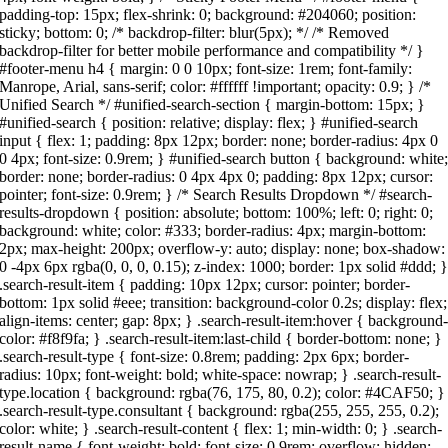
padding-top: 15px; flex-shrink: 0; background: #204060; position:
sticky; bottom: 0; /* backdrop-filter: blur(5px); */ /* Removed
backdrop-filter for better mobile performance and compatibility */ }
#footer-menu h4 { margin: 0 0 10px; font-size: 1rem; font-family:
Manrope, Arial, sans-serif; color: #ffffff !important; opacity: 0.9; } /*
Unified Search */ #unified-search-section { margin-bottom: 15px; }
#unified-search { position: relative; display: flex; } #unified-search
input { flex: 1; padding: 8px 12px; border: none; border-radius: 4px 0
0 4px; font-size: 0.9rem; } #unified-search button { background: white
border: none; border-radius: 0 4px 4px 0; padding: 8px 12px; cursor:
pointer; font-size: 0.9rem; } /* Search Results Dropdown */ #search-
results-dropdown { position: absolute; bottom: 100%; left: 0; right: 0;
background: white; color: #333; border-radius: 4px; margin-bottom:
2px; max-height: 200px; overflow-y: auto; display: none; box-shadow:
0 -4px 6px rgba(0, 0, 0, 0.15); z-index: 1000; border: 1px solid #ddd; 
.search-result-item { padding: 10px 12px; cursor: pointer; border-
bottom: 1px solid #eee; transition: background-color 0.2s; display: flex;
align-items: center; gap: 8px; } .search-result-item:hover { background
color: #f8f9fa; } .search-result-item:last-child { border-bottom: none; }
.search-result-type { font-size: 0.8rem; padding: 2px 6px; border-
radius: 10px; font-weight: bold; white-space: nowrap; } .search-result-
type.location { background: rgba(76, 175, 80, 0.2); color: #4CAF50; }
.search-result-type.consultant { background: rgba(255, 255, 255, 0.2);
color: white; } .search-result-content { flex: 1; min-width: 0; } .search-
result-name { font-weight: bold; font-size: 0.9rem; overflow: hidden;