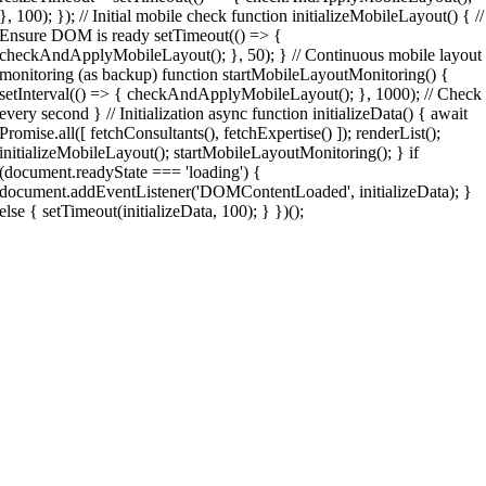
}, 100); }); // Initial mobile check function initializeMobileLayout() { //
Ensure DOM is ready setTimeout(() => {
checkAndApplyMobileLayout(); }, 50); } // Continuous mobile layout
monitoring (as backup) function startMobileLayoutMonitoring() {
setInterval(() => { checkAndApplyMobileLayout(); }, 1000); // Check
every second } // Initialization async function initializeData() { await
Promise.all([ fetchConsultants(), fetchExpertise() ]); renderList();
initializeMobileLayout(); startMobileLayoutMonitoring(); } if
(document.readyState === 'loading') {
document.addEventListener('DOMContentLoaded', initializeData); }
else { setTimeout(initializeData, 100); } })();