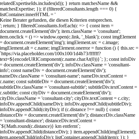
Keine Berater gefunden, die diesen Kriterien entsprechen.
'; return; } filteredConsultants.forEach(c => { const item =
document.createElement('div'); item.className = 'consultant';
item.onclick = () => window.open(c.link, '_blank'); const imgElement
= document.createElement('img'); imgElement.src = c.image;
imgElement.alt = c.name; imgElement.onerror = function () { this.src =
`https://via.placeholder.com/100x100/1d4b73/ffffff?
text=${encodeURIComponent(c.name.charAt(0))}`; }; const infoDiv
= document.createElement('div'); infoDiv.className = 'consultant-
info'; const nameDiv = document.createElement('div');
nameDiv.className = 'consultant-name'; nameDiv.textContent =
c.name; const subtitleDiv = document.createElement('div');
subtitleDiv.className = 'consultant-subtitle'; subtitleDiv.textContent =
c.subtitle; const cityDiv = document.createElement('div');
cityDiv.className = 'consultant-city'; cityDiv.textContent = c.city;
infoDiv.appendChild(nameDiv); infoDiv.appendChild(subtitleDiv);
infoDiv.appendChild(cityDiv); if (c.distance !== null) { const
distanceDiv = document.createElement('div'); distanceDiv.className
= 'consultant-distance'; distanceDiv.textContent =
`${Math.round(c.distance)} km entfernt`;
infoDiv.appendChild(distanceDiv); } item.appendChild(imgElement);
item.appendChild(infoDiv); listContainer.appendChild(item); }); }