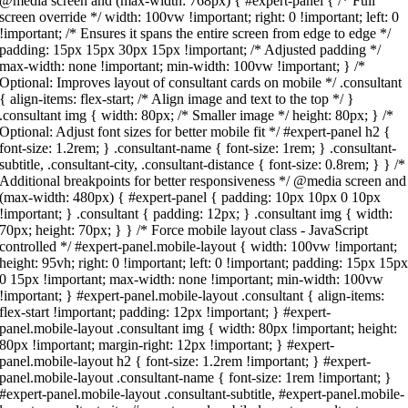
@media screen and (max-width: 768px) { #expert-panel { /* Full
screen override */ width: 100vw !important; right: 0 !important; left: 0
!important; /* Ensures it spans the entire screen from edge to edge */
padding: 15px 15px 30px 15px !important; /* Adjusted padding */
max-width: none !important; min-width: 100vw !important; } /*
Optional: Improves layout of consultant cards on mobile */ .consultant
{ align-items: flex-start; /* Align image and text to the top */ }
.consultant img { width: 80px; /* Smaller image */ height: 80px; } /*
Optional: Adjust font sizes for better mobile fit */ #expert-panel h2 {
font-size: 1.2rem; } .consultant-name { font-size: 1rem; } .consultant-
subtitle, .consultant-city, .consultant-distance { font-size: 0.8rem; } } /*
Additional breakpoints for better responsiveness */ @media screen and
(max-width: 480px) { #expert-panel { padding: 10px 10px 0 10px
!important; } .consultant { padding: 12px; } .consultant img { width:
70px; height: 70px; } } /* Force mobile layout class - JavaScript
controlled */ #expert-panel.mobile-layout { width: 100vw !important;
height: 95vh; right: 0 !important; left: 0 !important; padding: 15px 15p
0 15px !important; max-width: none !important; min-width: 100vw
!important; } #expert-panel.mobile-layout .consultant { align-items:
flex-start !important; padding: 12px !important; } #expert-
panel.mobile-layout .consultant img { width: 80px !important; height:
80px !important; margin-right: 12px !important; } #expert-
panel.mobile-layout h2 { font-size: 1.2rem !important; } #expert-
panel.mobile-layout .consultant-name { font-size: 1rem !important; }
#expert-panel.mobile-layout .consultant-subtitle, #expert-panel.mobile-