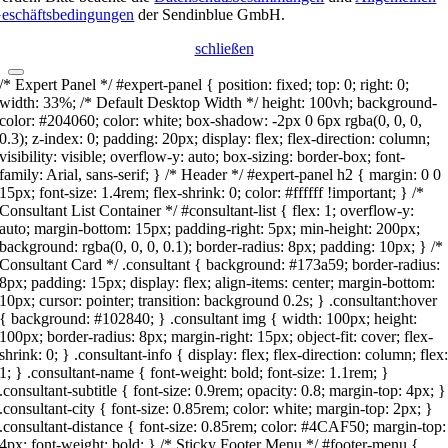
eschäftsbedingungen
der Sendinblue GmbH.
schließen
/* Expert Panel */ #expert-panel { position: fixed; top: 0; right: 0;
width: 33%; /* Default Desktop Width */ height: 100vh; background-
color: #204060; color: white; box-shadow: -2px 0 6px rgba(0, 0, 0,
0.3); z-index: 0; padding: 20px; display: flex; flex-direction: column;
visibility: visible; overflow-y: auto; box-sizing: border-box; font-
family: Arial, sans-serif; } /* Header */ #expert-panel h2 { margin: 0 0
15px; font-size: 1.4rem; flex-shrink: 0; color: #ffffff !important; } /*
Consultant List Container */ #consultant-list { flex: 1; overflow-y:
auto; margin-bottom: 15px; padding-right: 5px; min-height: 200px;
background: rgba(0, 0, 0, 0.1); border-radius: 8px; padding: 10px; } /*
Consultant Card */ .consultant { background: #173a59; border-radius:
8px; padding: 15px; display: flex; align-items: center; margin-bottom:
10px; cursor: pointer; transition: background 0.2s; } .consultant:hover
{ background: #102840; } .consultant img { width: 100px; height:
100px; border-radius: 8px; margin-right: 15px; object-fit: cover; flex-
shrink: 0; } .consultant-info { display: flex; flex-direction: column; flex
1; } .consultant-name { font-weight: bold; font-size: 1.1rem; }
.consultant-subtitle { font-size: 0.9rem; opacity: 0.8; margin-top: 4px; }
.consultant-city { font-size: 0.85rem; color: white; margin-top: 2px; }
.consultant-distance { font-size: 0.85rem; color: #4CAF50; margin-top:
4px; font-weight: bold; } /* Sticky Footer Menu */ #footer-menu {