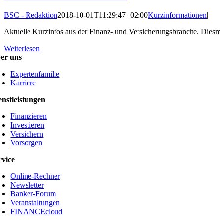
BSC - Redaktion
2018-10-01T11:29:47+02:00
Kurzinformationen
|
Aktuelle Kurzinfos aus der Finanz- und Versicherungsbranche. Dies
Weiterlesen
er uns
Expertenfamilie
Karriere
enstleistungen
Finanzieren
Investieren
Versichern
Vorsorgen
rvice
Online-Rechner
Newsletter
Banker-Forum
Veranstaltungen
FINANCEcloud