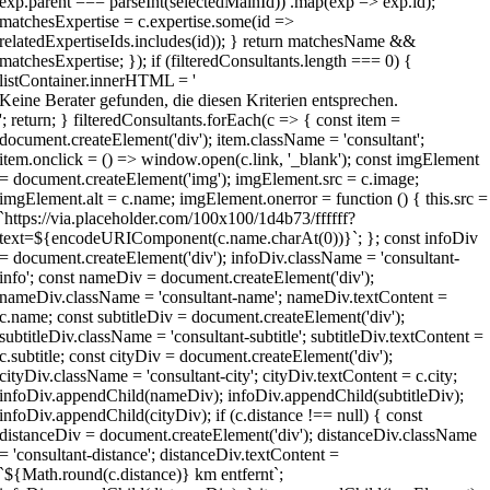
Keine Berater gefunden, die diesen Kriterien entsprechen.
'; return; } filteredConsultants.forEach(c => { const item =
document.createElement('div'); item.className = 'consultant';
item.onclick = () => window.open(c.link, '_blank'); const imgElement
= document.createElement('img'); imgElement.src = c.image;
imgElement.alt = c.name; imgElement.onerror = function () { this.src =
`https://via.placeholder.com/100x100/1d4b73/ffffff?
text=${encodeURIComponent(c.name.charAt(0))}`; }; const infoDiv
= document.createElement('div'); infoDiv.className = 'consultant-
info'; const nameDiv = document.createElement('div');
nameDiv.className = 'consultant-name'; nameDiv.textContent =
c.name; const subtitleDiv = document.createElement('div');
subtitleDiv.className = 'consultant-subtitle'; subtitleDiv.textContent =
c.subtitle; const cityDiv = document.createElement('div');
cityDiv.className = 'consultant-city'; cityDiv.textContent = c.city;
infoDiv.appendChild(nameDiv); infoDiv.appendChild(subtitleDiv);
infoDiv.appendChild(cityDiv); if (c.distance !== null) { const
distanceDiv = document.createElement('div'); distanceDiv.className
= 'consultant-distance'; distanceDiv.textContent =
`${Math.round(c.distance)} km entfernt`;