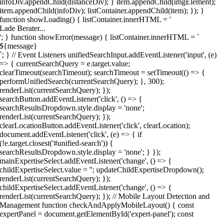
infoDiv.appendChild(distanceDiv); } item.appendChild(imgElement);
item.appendChild(infoDiv); listContainer.appendChild(item); }); }
function showLoading() { listContainer.innerHTML = '
Lade Berater...
'; } function showError(message) { listContainer.innerHTML = `
${message}
`; } // Event Listeners unifiedSearchInput.addEventListener('input', (e)
=> { currentSearchQuery = e.target.value;
clearTimeout(searchTimeout); searchTimeout = setTimeout(() => {
performUnifiedSearch(currentSearchQuery); }, 300);
renderList(currentSearchQuery); });
searchButton.addEventListener('click', () => {
searchResultsDropdown.style.display = 'none';
renderList(currentSearchQuery); });
clearLocationButton.addEventListener('click', clearLocation);
document.addEventListener('click', (e) => { if
(!e.target.closest('#unified-search')) {
searchResultsDropdown.style.display = 'none'; } });
mainExpertiseSelect.addEventListener('change', () => {
childExpertiseSelect.value = ''; updateChildExpertiseDropdown();
renderList(currentSearchQuery); });
childExpertiseSelect.addEventListener('change', () => {
renderList(currentSearchQuery); }); // Mobile Layout Detection and
Management function checkAndApplyMobileLayout() { const
expertPanel = document.getElementById('expert-panel'); const