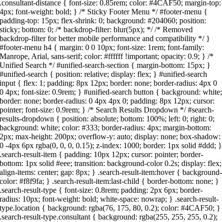
.consultant-distance { font-size: 0.85rem; color: #4CAF50; margin-top:
4px; font-weight: bold; } /* Sticky Footer Menu */ #footer-menu {
padding-top: 15px; flex-shrink: 0; background: #204060; position:
sticky; bottom: 0; /* backdrop-filter: blur(5px); */ /* Removed
backdrop-filter for better mobile performance and compatibility */ }
#footer-menu h4 { margin: 0 0 10px; font-size: 1rem; font-family:
Manrope, Arial, sans-serif; color: #ffffff !important; opacity: 0.9; } /*
Unified Search */ #unified-search-section { margin-bottom: 15px; }
#unified-search { position: relative; display: flex; } #unified-search
input { flex: 1; padding: 8px 12px; border: none; border-radius: 4px 0
0 4px; font-size: 0.9rem; } #unified-search button { background: white
border: none; border-radius: 0 4px 4px 0; padding: 8px 12px; cursor:
pointer; font-size: 0.9rem; } /* Search Results Dropdown */ #search-
results-dropdown { position: absolute; bottom: 100%; left: 0; right: 0;
background: white; color: #333; border-radius: 4px; margin-bottom:
2px; max-height: 200px; overflow-y: auto; display: none; box-shadow:
0 -4px 6px rgba(0, 0, 0, 0.15); z-index: 1000; border: 1px solid #ddd; 
.search-result-item { padding: 10px 12px; cursor: pointer; border-
bottom: 1px solid #eee; transition: background-color 0.2s; display: flex;
align-items: center; gap: 8px; } .search-result-item:hover { background
color: #f8f9fa; } .search-result-item:last-child { border-bottom: none; }
.search-result-type { font-size: 0.8rem; padding: 2px 6px; border-
radius: 10px; font-weight: bold; white-space: nowrap; } .search-result-
type.location { background: rgba(76, 175, 80, 0.2); color: #4CAF50; }
.search-result-type.consultant { background: rgba(255, 255, 255, 0.2);