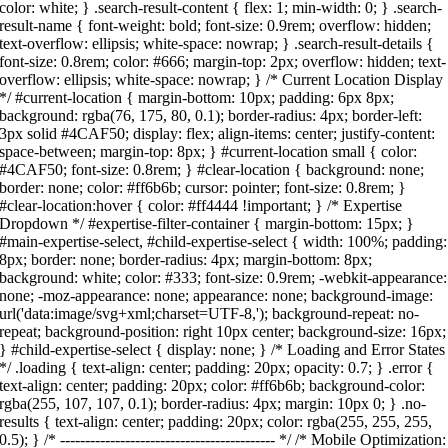
color: white; } .search-result-content { flex: 1; min-width: 0; } .search-
result-name { font-weight: bold; font-size: 0.9rem; overflow: hidden;
text-overflow: ellipsis; white-space: nowrap; } .search-result-details {
font-size: 0.8rem; color: #666; margin-top: 2px; overflow: hidden; text-
overflow: ellipsis; white-space: nowrap; } /* Current Location Display
*/ #current-location { margin-bottom: 10px; padding: 6px 8px;
background: rgba(76, 175, 80, 0.1); border-radius: 4px; border-left:
3px solid #4CAF50; display: flex; align-items: center; justify-content:
space-between; margin-top: 8px; } #current-location small { color:
#4CAF50; font-size: 0.8rem; } #clear-location { background: none;
border: none; color: #ff6b6b; cursor: pointer; font-size: 0.8rem; }
#clear-location:hover { color: #ff4444 !important; } /* Expertise
Dropdown */ #expertise-filter-container { margin-bottom: 15px; }
#main-expertise-select, #child-expertise-select { width: 100%; padding:
8px; border: none; border-radius: 4px; margin-bottom: 8px;
background: white; color: #333; font-size: 0.9rem; -webkit-appearance:
none; -moz-appearance: none; appearance: none; background-image:
url('data:image/svg+xml;charset=UTF-8,'); background-repeat: no-
repeat; background-position: right 10px center; background-size: 16px;
} #child-expertise-select { display: none; } /* Loading and Error States
*/ .loading { text-align: center; padding: 20px; opacity: 0.7; } .error {
text-align: center; padding: 20px; color: #ff6b6b; background-color:
rgba(255, 107, 107, 0.1); border-radius: 4px; margin: 10px 0; } .no-
results { text-align: center; padding: 20px; color: rgba(255, 255, 255,
0.5); } /* ------------------------------------------- */ /* Mobile Optimization: