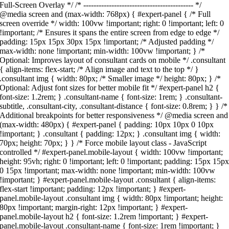
Full-Screen Overlay */ /* ------------------------------------------- */
@media screen and (max-width: 768px) { #expert-panel { /* Full
screen override */ width: 100vw !important; right: 0 !important; left: 0
!important; /* Ensures it spans the entire screen from edge to edge */
padding: 15px 15px 30px 15px !important; /* Adjusted padding */
max-width: none !important; min-width: 100vw !important; } /*
Optional: Improves layout of consultant cards on mobile */ .consultant
{ align-items: flex-start; /* Align image and text to the top */ }
.consultant img { width: 80px; /* Smaller image */ height: 80px; } /*
Optional: Adjust font sizes for better mobile fit */ #expert-panel h2 {
font-size: 1.2rem; } .consultant-name { font-size: 1rem; } .consultant-
subtitle, .consultant-city, .consultant-distance { font-size: 0.8rem; } } /*
Additional breakpoints for better responsiveness */ @media screen and
(max-width: 480px) { #expert-panel { padding: 10px 10px 0 10px
!important; } .consultant { padding: 12px; } .consultant img { width:
70px; height: 70px; } } /* Force mobile layout class - JavaScript
controlled */ #expert-panel.mobile-layout { width: 100vw !important;
height: 95vh; right: 0 !important; left: 0 !important; padding: 15px 15p
0 15px !important; max-width: none !important; min-width: 100vw
!important; } #expert-panel.mobile-layout .consultant { align-items:
flex-start !important; padding: 12px !important; } #expert-
panel.mobile-layout .consultant img { width: 80px !important; height:
80px !important; margin-right: 12px !important; } #expert-
panel.mobile-layout h2 { font-size: 1.2rem !important; } #expert-
panel.mobile-layout .consultant-name { font-size: 1rem !important; }