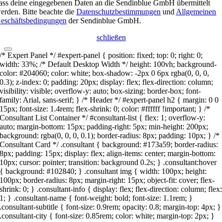
ass deine eingegebenen Daten an die Sendinblue GmbH übermittelt
erden. Bitte beachte die
Datenschutzbestimmungen
und
Allgemeinen
eschäftsbedingungen
der Sendinblue GmbH.
schließen
/* Expert Panel */ #expert-panel { position: fixed; top: 0; right: 0;
width: 33%; /* Default Desktop Width */ height: 100vh; background-
color: #204060; color: white; box-shadow: -2px 0 6px rgba(0, 0, 0,
0.3); z-index: 0; padding: 20px; display: flex; flex-direction: column;
visibility: visible; overflow-y: auto; box-sizing: border-box; font-
family: Arial, sans-serif; } /* Header */ #expert-panel h2 { margin: 0 0
15px; font-size: 1.4rem; flex-shrink: 0; color: #ffffff !important; } /*
Consultant List Container */ #consultant-list { flex: 1; overflow-y:
auto; margin-bottom: 15px; padding-right: 5px; min-height: 200px;
background: rgba(0, 0, 0, 0.1); border-radius: 8px; padding: 10px; } /*
Consultant Card */ .consultant { background: #173a59; border-radius:
8px; padding: 15px; display: flex; align-items: center; margin-bottom:
10px; cursor: pointer; transition: background 0.2s; } .consultant:hover
{ background: #102840; } .consultant img { width: 100px; height:
100px; border-radius: 8px; margin-right: 15px; object-fit: cover; flex-
shrink: 0; } .consultant-info { display: flex; flex-direction: column; flex
1; } .consultant-name { font-weight: bold; font-size: 1.1rem; }
.consultant-subtitle { font-size: 0.9rem; opacity: 0.8; margin-top: 4px; }
.consultant-city { font-size: 0.85rem; color: white; margin-top: 2px; }