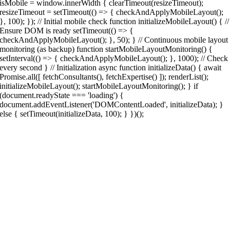
isMobile = window.innerWidth { clearTimeout(resizeTimeout);
resizeTimeout = setTimeout(() => { checkAndApplyMobileLayout();
}, 100); }); // Initial mobile check function initializeMobileLayout() { //
Ensure DOM is ready setTimeout(() => {
checkAndApplyMobileLayout(); }, 50); } // Continuous mobile layout
monitoring (as backup) function startMobileLayoutMonitoring() {
setInterval(() => { checkAndApplyMobileLayout(); }, 1000); // Check
every second } // Initialization async function initializeData() { await
Promise.all([ fetchConsultants(), fetchExpertise() ]); renderList();
initializeMobileLayout(); startMobileLayoutMonitoring(); } if
(document.readyState === 'loading') {
document.addEventListener('DOMContentLoaded', initializeData); }
else { setTimeout(initializeData, 100); } })();