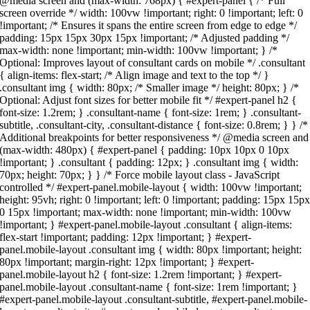
@media screen and (max-width: 768px) { #expert-panel { /* Full
screen override */ width: 100vw !important; right: 0 !important; left: 0
!important; /* Ensures it spans the entire screen from edge to edge */
padding: 15px 15px 30px 15px !important; /* Adjusted padding */
max-width: none !important; min-width: 100vw !important; } /*
Optional: Improves layout of consultant cards on mobile */ .consultant
{ align-items: flex-start; /* Align image and text to the top */ }
.consultant img { width: 80px; /* Smaller image */ height: 80px; } /*
Optional: Adjust font sizes for better mobile fit */ #expert-panel h2 {
font-size: 1.2rem; } .consultant-name { font-size: 1rem; } .consultant-
subtitle, .consultant-city, .consultant-distance { font-size: 0.8rem; } } /*
Additional breakpoints for better responsiveness */ @media screen and
(max-width: 480px) { #expert-panel { padding: 10px 10px 0 10px
!important; } .consultant { padding: 12px; } .consultant img { width:
70px; height: 70px; } } /* Force mobile layout class - JavaScript
controlled */ #expert-panel.mobile-layout { width: 100vw !important;
height: 95vh; right: 0 !important; left: 0 !important; padding: 15px 15p
0 15px !important; max-width: none !important; min-width: 100vw
!important; } #expert-panel.mobile-layout .consultant { align-items:
flex-start !important; padding: 12px !important; } #expert-
panel.mobile-layout .consultant img { width: 80px !important; height:
80px !important; margin-right: 12px !important; } #expert-
panel.mobile-layout h2 { font-size: 1.2rem !important; } #expert-
panel.mobile-layout .consultant-name { font-size: 1rem !important; }
#expert-panel.mobile-layout .consultant-subtitle, #expert-panel.mobile-