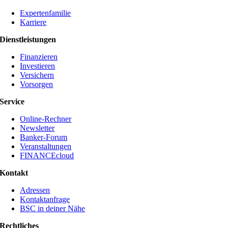
Expertenfamilie
Karriere
Dienstleistungen
Finanzieren
Investieren
Versichern
Vorsorgen
Service
Online-Rechner
Newsletter
Banker-Forum
Veranstaltungen
FINANCEcloud
Kontakt
Adressen
Kontaktanfrage
BSC in deiner Nähe
Rechtliches