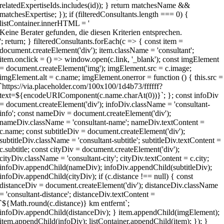
Keine Berater gefunden, die diesen Kriterien entsprechen.
'; return; } filteredConsultants.forEach(c => { const item =
document.createElement('div'); item.className = 'consultant';
item.onclick = () => window.open(c.link, '_blank'); const imgElement
= document.createElement('img'); imgElement.src = c.image;
imgElement.alt = c.name; imgElement.onerror = function () { this.src =
`https://via.placeholder.com/100x100/1d4b73/ffffff?
text=${encodeURIComponent(c.name.charAt(0))}`; }; const infoDiv
= document.createElement('div'); infoDiv.className = 'consultant-
info'; const nameDiv = document.createElement('div');
nameDiv.className = 'consultant-name'; nameDiv.textContent =
c.name; const subtitleDiv = document.createElement('div');
subtitleDiv.className = 'consultant-subtitle'; subtitleDiv.textContent =
c.subtitle; const cityDiv = document.createElement('div');
cityDiv.className = 'consultant-city'; cityDiv.textContent = c.city;
infoDiv.appendChild(nameDiv); infoDiv.appendChild(subtitleDiv);
infoDiv.appendChild(cityDiv); if (c.distance !== null) { const
distanceDiv = document.createElement('div'); distanceDiv.className
= 'consultant-distance'; distanceDiv.textContent =
`${Math.round(c.distance)} km entfernt`;
infoDiv.appendChild(distanceDiv); } item.appendChild(imgElement);
item.appendChild(infoDiv); listContainer.appendChild(item); }); }