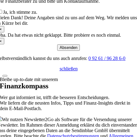
ie Finanzberater zu und bitte um Kontaktaufnahme.
Ja, ich stimme zu.
ielen Dank! Deine Angaben sind zu uns auf dem Weg. Wir melden un
n Kürze bei dir.
×
ha. Da hat etwas nicht geklappt. Bitte probiere es noch einmal.
×
Absenden
elbstverständlich kannst du uns auch anrufen:
0 92 61 / 96 28 6-0
schließen
Bleibe up-to-date mit unserem
Finanzkompass
Wer gut informiert ist, trifft die besseren Entscheidungen.
Wir liefern dir die neusten Infos, Tipps und Finanz-Insights direkt in
dein E-Mail-Postfach.
Wir nutzen Newsletter2Go als Software für die Versendung unserer
ewsletter. Im Rahmen dieser Anmeldung erklärst du dich einverstanden
ass deine eingegebenen Daten an die Sendinblue GmbH übermittelt
erden. Bitte beachte die
Datenschutzbestimmungen
und
Allgemeinen