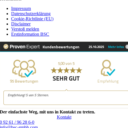
Impressum
Datenschutzerklärung
Cookie-Richtlinie (EU)
Disclaimer
Verstoß melden
Erstinformation BSC
Der einfachste Weg, mit uns in Kontakt zu treten.
Kontakt
0 92 61 / 96 28 6-0
info@bsc-gmbh.com