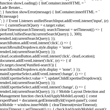
function showLoading() { listContainer.innerHTML = '
Lade Berater...
'; } function showError(message) { listContainer.innerHTML = `
${message}
`; } // Event Listeners unifiedSearchInput.addEventListener('input', (e)
=> { currentSearchQuery = e.target.value;
clearTimeout(searchTimeout); searchTimeout = setTimeout(() => {
performUnifiedSearch(currentSearchQuery); }, 300);
renderList(currentSearchQuery); });
searchButton.addEventListener('click', () => {
searchResultsDropdown.style.display = 'none';
renderList(currentSearchQuery); });
clearLocationButton.addEventListener('click', clearLocation);
document.addEventListener('click', (e) => { if
(!e.target.closest('#unified-search')) {
searchResultsDropdown.style.display = 'none'; } });
mainExpertiseSelect.addEventListener('change', () => {
childExpertiseSelect.value = ''; updateChildExpertiseDropdown();
renderList(currentSearchQuery); });
childExpertiseSelect.addEventListener('change', () => {
renderList(currentSearchQuery); }); // Mobile Layout Detection and
Management function checkAndApplyMobileLayout() { const
expertPanel = document.getElementById('expert-panel'); const
isMobile = window.innerWidth { clearTimeout(resizeTimeout);
resizeTimeout = setTimeout(() => { checkAndApplyMobileLayout();