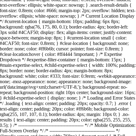
text-overflow: ellipsis; white-space: nowrap; } .search-result-details {
font-size: 0.8rem; color: #666; margin-top: 2px; overflow: hidden; text-
overflow: ellipsis; white-space: nowrap; } /* Current Location Display
*/ #current-location { margin-bottom: 10px; padding: 6px 8px;
background: rgba(76, 175, 80, 0.1); border-radius: 4px; border-left:
3px solid #4CAF50; display: flex; align-items: center; justify-content:
space-between; margin-top: 8px; } #current-location small { color:
#4CAF50; font-size: 0.8rem; } #clear-location { background: none;
border: none; color: #ff6b6b; cursor: pointer; font-size: 0.8rem; }
#clear-location:hover { color: #ff4444 !important; } /* Expertise
Dropdown */ #expertise-filter-container { margin-bottom: 15px; }
#main-expertise-select, #child-expertise-select { width: 100%; padding:
8px; border: none; border-radius: 4px; margin-bottom: 8px;
background: white; color: #333; font-size: 0.9rem; -webkit-appearance:
none; -moz-appearance: none; appearance: none; background-image:
url('data:image/svg+xml;charset=UTF-8,'); background-repeat: no-
repeat; background-position: right 10px center; background-size: 16px;
} #child-expertise-select { display: none; } /* Loading and Error States
*/ .loading { text-align: center; padding: 20px; opacity: 0.7; } .error {
text-align: center; padding: 20px; color: #ff6b6b; background-color:
rgba(255, 107, 107, 0.1); border-radius: 4px; margin: 10px 0; } .no-
results { text-align: center; padding: 20px; color: rgba(255, 255, 255,
0.5); } /* ------------------------------------------- */ /* Mobile Optimization:
Full-Screen Overlay */ /* ------------------------------------------- */