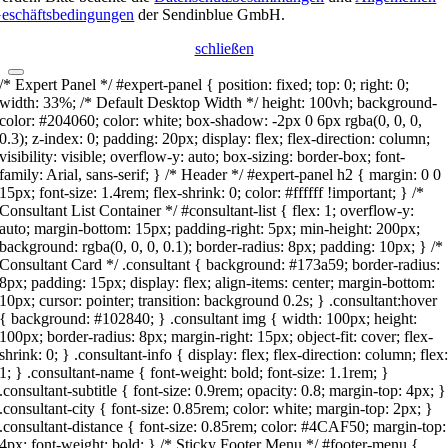
eschäftsbedingungen
der Sendinblue GmbH.
schließen
/* Expert Panel */ #expert-panel { position: fixed; top: 0; right: 0;
width: 33%; /* Default Desktop Width */ height: 100vh; background-
color: #204060; color: white; box-shadow: -2px 0 6px rgba(0, 0, 0,
0.3); z-index: 0; padding: 20px; display: flex; flex-direction: column;
visibility: visible; overflow-y: auto; box-sizing: border-box; font-
family: Arial, sans-serif; } /* Header */ #expert-panel h2 { margin: 0 0
15px; font-size: 1.4rem; flex-shrink: 0; color: #ffffff !important; } /*
Consultant List Container */ #consultant-list { flex: 1; overflow-y:
auto; margin-bottom: 15px; padding-right: 5px; min-height: 200px;
background: rgba(0, 0, 0, 0.1); border-radius: 8px; padding: 10px; } /*
Consultant Card */ .consultant { background: #173a59; border-radius:
8px; padding: 15px; display: flex; align-items: center; margin-bottom:
10px; cursor: pointer; transition: background 0.2s; } .consultant:hover
{ background: #102840; } .consultant img { width: 100px; height:
100px; border-radius: 8px; margin-right: 15px; object-fit: cover; flex-
shrink: 0; } .consultant-info { display: flex; flex-direction: column; flex
1; } .consultant-name { font-weight: bold; font-size: 1.1rem; }
.consultant-subtitle { font-size: 0.9rem; opacity: 0.8; margin-top: 4px; }
.consultant-city { font-size: 0.85rem; color: white; margin-top: 2px; }
.consultant-distance { font-size: 0.85rem; color: #4CAF50; margin-top:
4px; font-weight: bold; } /* Sticky Footer Menu */ #footer-menu {