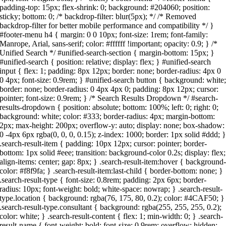
padding-top: 15px; flex-shrink: 0; background: #204060; position:
sticky; bottom: 0; /* backdrop-filter: blur(5px); */ /* Removed
backdrop-filter for better mobile performance and compatibility */ }
#footer-menu h4 { margin: 0 0 10px; font-size: 1rem; font-family:
Manrope, Arial, sans-serif; color: #ffffff !important; opacity: 0.9; } /*
Unified Search */ #unified-search-section { margin-bottom: 15px; }
#unified-search { position: relative; display: flex; } #unified-search
input { flex: 1; padding: 8px 12px; border: none; border-radius: 4px 0
0 4px; font-size: 0.9rem; } #unified-search button { background: white
border: none; border-radius: 0 4px 4px 0; padding: 8px 12px; cursor:
pointer; font-size: 0.9rem; } /* Search Results Dropdown */ #search-
results-dropdown { position: absolute; bottom: 100%; left: 0; right: 0;
background: white; color: #333; border-radius: 4px; margin-bottom:
2px; max-height: 200px; overflow-y: auto; display: none; box-shadow:
0 -4px 6px rgba(0, 0, 0, 0.15); z-index: 1000; border: 1px solid #ddd; 
.search-result-item { padding: 10px 12px; cursor: pointer; border-
bottom: 1px solid #eee; transition: background-color 0.2s; display: flex;
align-items: center; gap: 8px; } .search-result-item:hover { background
color: #f8f9fa; } .search-result-item:last-child { border-bottom: none; }
.search-result-type { font-size: 0.8rem; padding: 2px 6px; border-
radius: 10px; font-weight: bold; white-space: nowrap; } .search-result-
type.location { background: rgba(76, 175, 80, 0.2); color: #4CAF50; }
.search-result-type.consultant { background: rgba(255, 255, 255, 0.2);
color: white; } .search-result-content { flex: 1; min-width: 0; } .search-
result-name { font-weight: bold; font-size: 0.9rem; overflow: hidden;