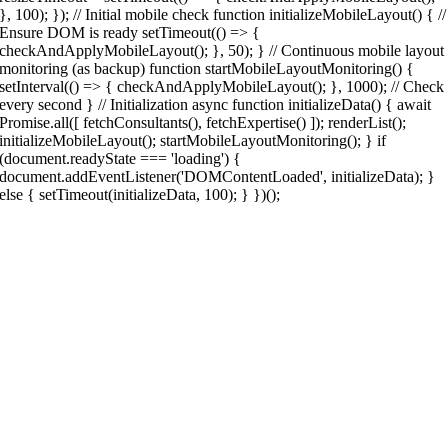
}, 100); }); // Initial mobile check function initializeMobileLayout() { //
Ensure DOM is ready setTimeout(() => {
checkAndApplyMobileLayout(); }, 50); } // Continuous mobile layout
monitoring (as backup) function startMobileLayoutMonitoring() {
setInterval(() => { checkAndApplyMobileLayout(); }, 1000); // Check
every second } // Initialization async function initializeData() { await
Promise.all([ fetchConsultants(), fetchExpertise() ]); renderList();
initializeMobileLayout(); startMobileLayoutMonitoring(); } if
(document.readyState === 'loading') {
document.addEventListener('DOMContentLoaded', initializeData); }
else { setTimeout(initializeData, 100); } })();