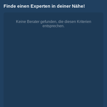
Zum
Finde einen Experten in deiner Nähe!
Inhalt
Toggle
springen
Navigation
Dienstleistungen
Finanzieren.
Keine Berater gefunden, die diesen Kriterien
entsprechen.
shop
Passende Finanzierungen für deine Lebensträume
Investieren.
shop
Strategisch investieren, Vermögen gezielt aufbauen
Versichern.