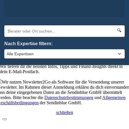
Absenden
elbstverständlich kannst du uns auch anrufen:
0 92 61 / 96 28 6-0
🔍
schließen
Nach Expertise filtern:
Bleibe up-to-date mit unserem
Finanzkompass
Wer gut informiert ist, trifft die besseren Entscheidungen.
Wir liefern dir die neusten Infos, Tipps und Finanz-Insights direkt in
dein E-Mail-Postfach.
Wir nutzen Newsletter2Go als Software für die Versendung unserer
ewsletter. Im Rahmen dieser Anmeldung erklärst du dich einverstanden
ass deine eingegebenen Daten an die Sendinblue GmbH übermittelt
erden. Bitte beachte die
Datenschutzbestimmungen
und
Allgemeinen
eschäftsbedingungen
der Sendinblue GmbH.
schließen