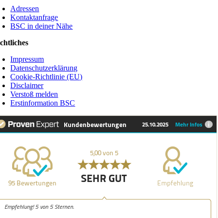
Adressen
Kontaktanfrage
BSC in deiner Nähe
chtliches
Impressum
Datenschutzerklärung
Cookie-Richtlinie (EU)
Disclaimer
Verstoß melden
Erstinformation BSC