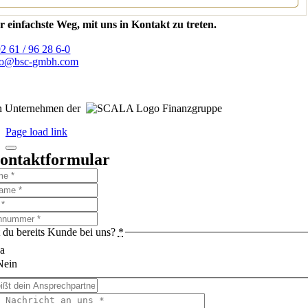
r einfachste Weg, mit uns in Kontakt zu treten.
92 61 / 96 28 6-0
fo@bsc-gmbh.com
n Unternehmen der
Finanzgruppe
Page load link
ontaktformular
t du bereits Kunde bei uns?
*
a
Nein