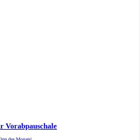
ur Vorabpauschale
ipp des Monats
|