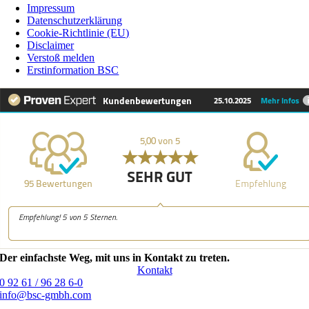
Impressum
Datenschutzerklärung
Cookie-Richtlinie (EU)
Disclaimer
Verstoß melden
Erstinformation BSC
Der einfachste Weg, mit uns in Kontakt zu treten.
Kontakt
0 92 61 / 96 28 6-0
info@bsc-gmbh.com