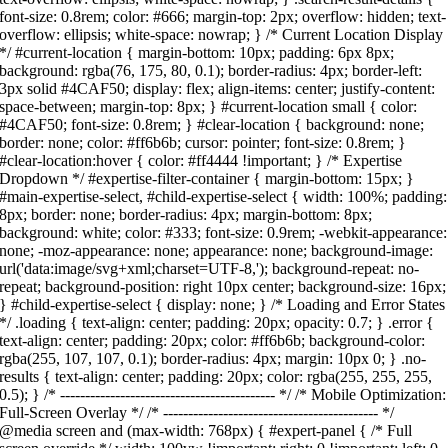
font-size: 0.8rem; color: #666; margin-top: 2px; overflow: hidden; text-
overflow: ellipsis; white-space: nowrap; } /* Current Location Display
*/ #current-location { margin-bottom: 10px; padding: 6px 8px;
background: rgba(76, 175, 80, 0.1); border-radius: 4px; border-left:
3px solid #4CAF50; display: flex; align-items: center; justify-content:
space-between; margin-top: 8px; } #current-location small { color:
#4CAF50; font-size: 0.8rem; } #clear-location { background: none;
border: none; color: #ff6b6b; cursor: pointer; font-size: 0.8rem; }
#clear-location:hover { color: #ff4444 !important; } /* Expertise
Dropdown */ #expertise-filter-container { margin-bottom: 15px; }
#main-expertise-select, #child-expertise-select { width: 100%; padding:
8px; border: none; border-radius: 4px; margin-bottom: 8px;
background: white; color: #333; font-size: 0.9rem; -webkit-appearance:
none; -moz-appearance: none; appearance: none; background-image:
url('data:image/svg+xml;charset=UTF-8,'); background-repeat: no-
repeat; background-position: right 10px center; background-size: 16px;
} #child-expertise-select { display: none; } /* Loading and Error States
*/ .loading { text-align: center; padding: 20px; opacity: 0.7; } .error {
text-align: center; padding: 20px; color: #ff6b6b; background-color:
rgba(255, 107, 107, 0.1); border-radius: 4px; margin: 10px 0; } .no-
results { text-align: center; padding: 20px; color: rgba(255, 255, 255,
0.5); } /* ------------------------------------------- */ /* Mobile Optimization:
Full-Screen Overlay */ /* ------------------------------------------- */
@media screen and (max-width: 768px) { #expert-panel { /* Full