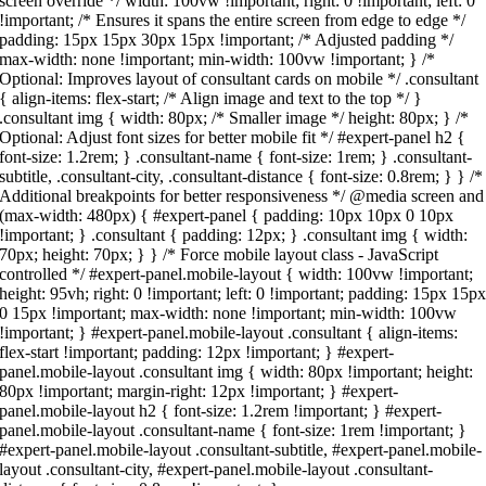
screen override */ width: 100vw !important; right: 0 !important; left: 0
!important; /* Ensures it spans the entire screen from edge to edge */
padding: 15px 15px 30px 15px !important; /* Adjusted padding */
max-width: none !important; min-width: 100vw !important; } /*
Optional: Improves layout of consultant cards on mobile */ .consultant
{ align-items: flex-start; /* Align image and text to the top */ }
.consultant img { width: 80px; /* Smaller image */ height: 80px; } /*
Optional: Adjust font sizes for better mobile fit */ #expert-panel h2 {
font-size: 1.2rem; } .consultant-name { font-size: 1rem; } .consultant-
subtitle, .consultant-city, .consultant-distance { font-size: 0.8rem; } } /*
Additional breakpoints for better responsiveness */ @media screen and
(max-width: 480px) { #expert-panel { padding: 10px 10px 0 10px
!important; } .consultant { padding: 12px; } .consultant img { width:
70px; height: 70px; } } /* Force mobile layout class - JavaScript
controlled */ #expert-panel.mobile-layout { width: 100vw !important;
height: 95vh; right: 0 !important; left: 0 !important; padding: 15px 15p
0 15px !important; max-width: none !important; min-width: 100vw
!important; } #expert-panel.mobile-layout .consultant { align-items:
flex-start !important; padding: 12px !important; } #expert-
panel.mobile-layout .consultant img { width: 80px !important; height:
80px !important; margin-right: 12px !important; } #expert-
panel.mobile-layout h2 { font-size: 1.2rem !important; } #expert-
panel.mobile-layout .consultant-name { font-size: 1rem !important; }
#expert-panel.mobile-layout .consultant-subtitle, #expert-panel.mobile-
layout .consultant-city, #expert-panel.mobile-layout .consultant-