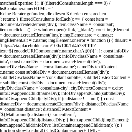
Keine Berater gefunden, die diesen Kriterien entsprechen.
'; return; } filteredConsultants.forEach(c => { const item =
document.createElement('div'); item.className = 'consultant';
item.onclick = () => window.open(c.link, '_blank'); const imgElement
= document.createElement('img'); imgElement.src = c.image;
imgElement.alt = c.name; imgElement.onerror = function () { this.src =
`https://via.placeholder.com/100x100/1d4b73/ffffff?
text=${encodeURIComponent(c.name.charAt(0))}`; }; const infoDiv
= document.createElement('div'); infoDiv.className = 'consultant-
info'; const nameDiv = document.createElement('div');
nameDiv.className = 'consultant-name'; nameDiv.textContent =
c.name; const subtitleDiv = document.createElement('div');
subtitleDiv.className = 'consultant-subtitle'; subtitleDiv.textContent =
c.subtitle; const cityDiv = document.createElement('div');
cityDiv.className = 'consultant-city'; cityDiv.textContent = c.city;
infoDiv.appendChild(nameDiv); infoDiv.appendChild(subtitleDiv);
infoDiv.appendChild(cityDiv); if (c.distance !== null) { const
distanceDiv = document.createElement('div'); distanceDiv.className
= 'consultant-distance'; distanceDiv.textContent =
`${Math.round(c.distance)} km entfernt`;
infoDiv.appendChild(distanceDiv); } item.appendChild(imgElement);
item.appendChild(infoDiv); listContainer.appendChild(item); }); }
function showLoading() { listContainer.innerHTML = '