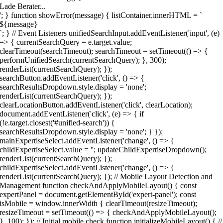
Lade Berater...
'; } function showError(message) { listContainer.innerHTML = `
${message}
`; } // Event Listeners unifiedSearchInput.addEventListener('input', (e)
=> { currentSearchQuery = e.target.value;
clearTimeout(searchTimeout); searchTimeout = setTimeout(() => {
performUnifiedSearch(currentSearchQuery); }, 300);
renderList(currentSearchQuery); });
searchButton.addEventListener('click', () => {
searchResultsDropdown.style.display = 'none';
renderList(currentSearchQuery); });
clearLocationButton.addEventListener('click', clearLocation);
document.addEventListener('click', (e) => { if
(!e.target.closest('#unified-search')) {
searchResultsDropdown.style.display = 'none'; } });
mainExpertiseSelect.addEventListener('change', () => {
childExpertiseSelect.value = ''; updateChildExpertiseDropdown();
renderList(currentSearchQuery); });
childExpertiseSelect.addEventListener('change', () => {
renderList(currentSearchQuery); }); // Mobile Layout Detection and
Management function checkAndApplyMobileLayout() { const
expertPanel = document.getElementById('expert-panel'); const
isMobile = window.innerWidth { clearTimeout(resizeTimeout);
resizeTimeout = setTimeout(() => { checkAndApplyMobileLayout();
}, 100); }); // Initial mobile check function initializeMobileLayout() { //