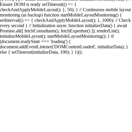
Ensure DOM is ready setTimeout(() => {
checkAndApplyMobileLayout(); }, 50); } // Continuous mobile layout
monitoring (as backup) function startMobileLayoutMonitoring() {
setInterval(() => { checkAndApplyMobileLayout(); }, 1000); // Check
every second } // Initialization async function initializeData() { await
Promise.all([ fetchConsultants(), fetchExpertise() ]); renderList();
initializeMobileLayout(); startMobileLayoutMonitoring(); } if
(document.readyState === 'loading') {
document.addEventListener('DOMContentLoaded', initializeData); }
else { setTimeout(initializeData, 100); } })();