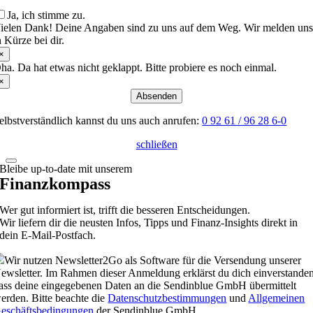
Ja, ich stimme zu.
ielen Dank! Deine Angaben sind zu uns auf dem Weg. Wir melden un
n Kürze bei dir.
×
ha. Da hat etwas nicht geklappt. Bitte probiere es noch einmal.
×
Absenden
elbstverständlich kannst du uns auch anrufen:
0 92 61 / 96 28 6-0
schließen
Bleibe up-to-date mit unserem
Finanzkompass
Wer gut informiert ist, trifft die besseren Entscheidungen.
Wir liefern dir die neusten Infos, Tipps und Finanz-Insights direkt in
dein E-Mail-Postfach.
Wir nutzen Newsletter2Go als Software für die Versendung unserer
ewsletter. Im Rahmen dieser Anmeldung erklärst du dich einverstanden
ass deine eingegebenen Daten an die Sendinblue GmbH übermittelt
erden. Bitte beachte die
Datenschutzbestimmungen
und
Allgemeinen
eschäftsbedingungen
der Sendinblue GmbH.