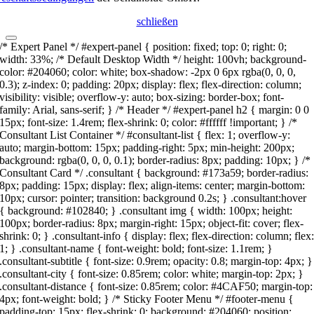
schließen
/* Expert Panel */ #expert-panel { position: fixed; top: 0; right: 0;
width: 33%; /* Default Desktop Width */ height: 100vh; background-
color: #204060; color: white; box-shadow: -2px 0 6px rgba(0, 0, 0,
0.3); z-index: 0; padding: 20px; display: flex; flex-direction: column;
visibility: visible; overflow-y: auto; box-sizing: border-box; font-
family: Arial, sans-serif; } /* Header */ #expert-panel h2 { margin: 0 0
15px; font-size: 1.4rem; flex-shrink: 0; color: #ffffff !important; } /*
Consultant List Container */ #consultant-list { flex: 1; overflow-y:
auto; margin-bottom: 15px; padding-right: 5px; min-height: 200px;
background: rgba(0, 0, 0, 0.1); border-radius: 8px; padding: 10px; } /*
Consultant Card */ .consultant { background: #173a59; border-radius:
8px; padding: 15px; display: flex; align-items: center; margin-bottom:
10px; cursor: pointer; transition: background 0.2s; } .consultant:hover
{ background: #102840; } .consultant img { width: 100px; height:
100px; border-radius: 8px; margin-right: 15px; object-fit: cover; flex-
shrink: 0; } .consultant-info { display: flex; flex-direction: column; flex
1; } .consultant-name { font-weight: bold; font-size: 1.1rem; }
.consultant-subtitle { font-size: 0.9rem; opacity: 0.8; margin-top: 4px; }
.consultant-city { font-size: 0.85rem; color: white; margin-top: 2px; }
.consultant-distance { font-size: 0.85rem; color: #4CAF50; margin-top:
4px; font-weight: bold; } /* Sticky Footer Menu */ #footer-menu {
padding-top: 15px; flex-shrink: 0; background: #204060; position: