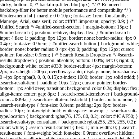
sticky; bottom: 0; /* backdrop-filter: blur(5px); */ /* Removed
backdrop-filter for better mobile performance and compatibility */ }
#footer-menu h4 { margin: 0 0 10px; font-size: 1rem; font-family:
Manrope, Arial, sans-serif; color: #ffffff !important; opacity: 0.9; } /*
Unified Search */ #unified-search-section { margin-bottom: 15px; }
#unified-search { position: relative; display: flex; } #unified-search
input { flex: 1; padding: 8px 12px; border: none; border-radius: 4px 0
0 4px; font-size: 0.9rem; } #unified-search button { background: white
border: none; border-radius: 0 4px 4px 0; padding: 8px 12px; cursor:
pointer; font-size: 0.9rem; } /* Search Results Dropdown */ #search-
results-dropdown { position: absolute; bottom: 100%; left: 0; right: 0;
background: white; color: #333; border-radius: 4px; margin-bottom:
2px; max-height: 200px; overflow-y: auto; display: none; box-shadow:
0 -4px 6px rgba(0, 0, 0, 0.15); z-index: 1000; border: 1px solid #ddd; 
.search-result-item { padding: 10px 12px; cursor: pointer; border-
bottom: 1px solid #eee; transition: background-color 0.2s; display: flex;
align-items: center; gap: 8px; } .search-result-item:hover { background
color: #f8f9fa; } .search-result-item:last-child { border-bottom: none; }
.search-result-type { font-size: 0.8rem; padding: 2px 6px; border-
radius: 10px; font-weight: bold; white-space: nowrap; } .search-result-
type.location { background: rgba(76, 175, 80, 0.2); color: #4CAF50; }
.search-result-type.consultant { background: rgba(255, 255, 255, 0.2);
color: white; } .search-result-content { flex: 1; min-width: 0; } .search-
result-name { font-weight: bold; font-size: 0.9rem; overflow: hidden;
text-overflow: ellipsis; white-space: nowrap; } .search-result-details {