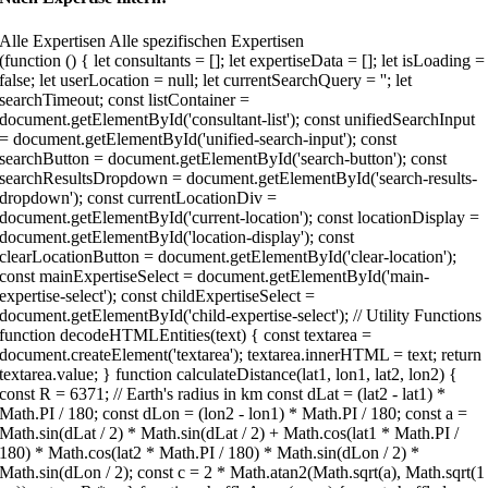
Alle Expertisen Alle spezifischen Expertisen
 () { let consultants = []; let expertiseData = []; let isLoading = false; let userLocation = null; let currentSearchQuery = ''; let searchTimeout; const listContainer = document.getElementById('consultant-list'); const unifiedSearchInput = document.getElementById('unified-search-input'); const searchButton = document.getElementById('search-button'); const searchResultsDropdown = document.getElementById('search-results-dropdown'); const currentLocationDiv = document.getElementById('current-location'); const locationDisplay = document.getElementById('location-display'); const clearLocationButton = document.getElementById('clear-location'); const mainExpertiseSelect = document.getElementById('main-expertise-select'); const childExpertiseSelect = document.getElementById('child-expertise-select'); // Utility Functions function decodeHTMLEntities(text) { const textarea = document.createElement('textarea'); textarea.innerHTML = text; return textarea.value; } function calculateDistance(lat1, lon1, lat2, lon2) { const R = 6371; // Earth's radius in km const dLat = (lat2 - lat1) * Math.PI / 180; const dLon = (lon2 - lon1) * Math.PI / 180; const a = Math.sin(dLat / 2) * Math.sin(dLat / 2) + Math.cos(lat1 * Math.PI / 180) * Math.cos(lat2 * Math.PI / 180) * Math.sin(dLon / 2) * Math.sin(dLon / 2); const c = 2 * Math.atan2(Math.sqrt(a), Math.sqrt(1 - a)); return R * c; } function shuffleArray(array) { const shuffled = [...array]; for (let i = shuffled.length - 1; i > 0; i--) { const j = Math.floor(Math.random() * (i + 1)); [shuffled[i], shuffled[j]] = [shuffled[j], shuffled[i]]; } return shuffled; } function getExpertiseNames(expertiseIds) { return expertiseIds .map(id => expertiseData.find(exp => exp.id === id)) .filter(exp => exp) .map(exp => decodeHTMLEntities(exp.name)); } // Search & Location Functions async function searchLocation(query) { try { const response = await fetch(`https://nominatim.openstreetmap.org/search?format=json&q=${encodeURIComponent(query)}&countrycodes=de&limit=10`); const data = await response.json(); const cityTypes = ['city', 'town', 'village', 'municipality', 'administrative']; return data.filter(location => { return cityTypes.includes(location.type) || cityTypes.includes(location.class) || (location.addresstype && ['city', 'town', 'village', 'municipality'].includes(location.addresstype)); }).slice(0, 5); } catch (error) { console.error('Error searching location:', error); return []; } } async function performUnifiedSearch(query) { if (!query || query.length { return c.name.toLowerCase().includes(query.toLowerCase()) || c.city.toLowerCase().includes(query.toLowerCase()) || c.address.toLowerCase().includes(query.toLowerCase()); }).slice(0, 3); consultantMatches.forEach(c => { results.push({ type: 'consultant', data: c, name: c.name, details: `${c.city}${c.address ? ', ' + c.address : ''}` }); }); if (query.length >= 3) { try { const locations = await searchLocation(query); locations.slice(0, 3).forEach(location => { const parts = location.display_name.split(','); const cityName = parts[0] + (parts[1] ? ', ' + parts[1].trim() : ''); results.push({ type: 'location', data: location, name: cityName, details: location.display_name }); }); } catch (error) { console.error('Error searching locations:', error); } } renderSearchResults(results); } function renderSearchResults(results) { searchResultsDropdown.innerHTML = ''; if (results.length === 0) { searchResultsDropdown.style.display = 'none'; return; } results.forEach(result => { const item = document.createElement('div'); item.className = 'search-result-item'; if (result.type === 'consultant') { // Create image element for consultant const imgElement = document.createElement('img'); imgElement.src = result.data.image; imgElement.alt = result.data.name; imgElement.style.width = '40px'; imgElement.style.height = '40px'; imgElement.style.borderRadius = '4px'; imgElement.style.objectFit = 'cover'; imgElement.style.flexShrink = '0'; imgElement.onerror = function () { this.src = `https://via.placeholder.com/40x40/1d4b73/ffffff?text=${encodeURIComponent(result.data.name.charAt(0))}`; }; item.appendChild(imgElement); } else { // Keep location icon for locations const typeTag = document.createElement('div'); typeTag.className = `search-result-type ${result.type}`; typeTag.textContent = '📍'; item.appendChild(typeTag); } const content = document.createElement('div'); content.className = 'search-result-content'; const name = document.createElement('div'); name.className = 'search-result-name'; name.textContent = result.name; const details = document.createElement('div'); details.className = 'search-result-details'; details.textContent = result.details; content.appendChild(name); content.appendChild(details); item.appendChild(content); item.onclick = () => selectSearchResult(result); searchResultsDropdown.appendChild(item); }); searchResultsDropdown.style.display = 'block'; } function selectSearchResult(result) { if (result.type === 'consultant') { currentSearchQuery = result.name; unifiedSearchInput.value = result.name; searchResultsDropdown.style.display = 'none'; renderList(result.name); } else if (result.type === 'location') { selectLocation(result.data); unifiedSearchInput.value = ''; searchResultsDropdown.style.display = 'none'; } } function selectLocation(location) { userLocation = { lat: parseFloat(location.lat), lng: parseFloat(location.lon), display_name: location.display_name }; const parts = location.display_name.split(','); const cityName = parts[0] + (parts[1] ? ', ' + parts[1].trim() : ''); locationDisplay.textContent = cityName; currentLocationDiv.style.display = 'flex'; currentSearchQuery = ''; updateDistances(); } function clearLocation() { userLocation = null; currentLocationDiv.style.display = 'none'; consultants.forEach(c => c.distance = null); renderList(currentSearchQuery); } // Data & Rendering Functions async function fetchConsultants() { if (isLoading) return; isLoading = true; showLoading(); try { const response = await fetch('https://bsc-gmbh.com/wp-json/wp/v2/berater?per_page=100'); if (!response.ok) throw new Error(`HTTP error! status: ${response.status}`); const data = await response.json(); consultants = data.map(c => ({ name: c.title.rendered, image: c.yoast_head_json?.og_image?.[0]?.url || `https://via.placeholder.com/150x150/1d4b73/ffffff?text=${encodeURIComponent(c.title.rendered.charAt(0))}`, link: c.link, id: c.id, address: c.acf?.['berater-anschrift'] || '', city: c.acf?.['berater-ort'] || '', subtitle: c.acf?.['experte_fuer'] || 'BSC | Die Finanzberater', latitude: c.acf?.openstreetmap?.lat || null, longitude: c.acf?.openstreetmap?.lng || null, expertise: (c.expertise || []).map(id => parseInt(id)).filter(id => !isNaN(id)), distance: null })); // Randomize the order of consultants on initial load consultants = shuffleArray(consultants); renderList(); } catch (error) { console.error('Fehler beim Laden der Berater:', error); showError('Fehler beim Laden der Berater. Bitte versuchen Sie es später erneut.');