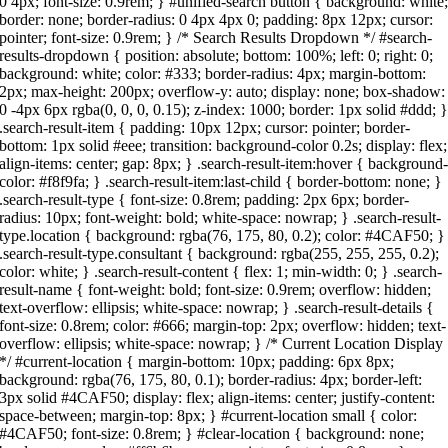
0 4px; font-size: 0.9rem; } #unified-search button { background: white
border: none; border-radius: 0 4px 4px 0; padding: 8px 12px; cursor:
pointer; font-size: 0.9rem; } /* Search Results Dropdown */ #search-
results-dropdown { position: absolute; bottom: 100%; left: 0; right: 0;
background: white; color: #333; border-radius: 4px; margin-bottom:
2px; max-height: 200px; overflow-y: auto; display: none; box-shadow:
0 -4px 6px rgba(0, 0, 0, 0.15); z-index: 1000; border: 1px solid #ddd; 
.search-result-item { padding: 10px 12px; cursor: pointer; border-
bottom: 1px solid #eee; transition: background-color 0.2s; display: flex;
align-items: center; gap: 8px; } .search-result-item:hover { background
color: #f8f9fa; } .search-result-item:last-child { border-bottom: none; }
.search-result-type { font-size: 0.8rem; padding: 2px 6px; border-
radius: 10px; font-weight: bold; white-space: nowrap; } .search-result-
type.location { background: rgba(76, 175, 80, 0.2); color: #4CAF50; }
.search-result-type.consultant { background: rgba(255, 255, 255, 0.2);
color: white; } .search-result-content { flex: 1; min-width: 0; } .search-
result-name { font-weight: bold; font-size: 0.9rem; overflow: hidden;
text-overflow: ellipsis; white-space: nowrap; } .search-result-details {
font-size: 0.8rem; color: #666; margin-top: 2px; overflow: hidden; text-
overflow: ellipsis; white-space: nowrap; } /* Current Location Display
*/ #current-location { margin-bottom: 10px; padding: 6px 8px;
background: rgba(76, 175, 80, 0.1); border-radius: 4px; border-left:
3px solid #4CAF50; display: flex; align-items: center; justify-content:
space-between; margin-top: 8px; } #current-location small { color:
#4CAF50; font-size: 0.8rem; } #clear-location { background: none;