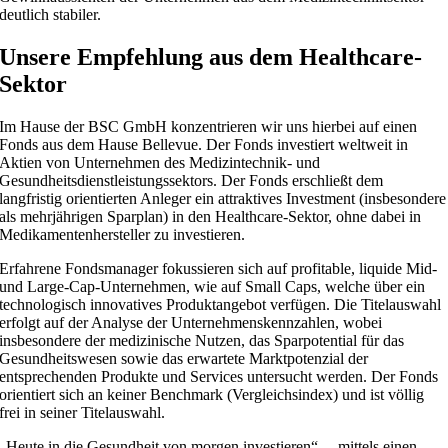
deutlich stabiler.
Unsere Empfehlung aus dem Healthcare-
Sektor
Im Hause der BSC GmbH konzentrieren wir uns hierbei auf einen
Fonds aus dem Hause Bellevue. Der Fonds investiert weltweit in
Aktien von Unternehmen des Medizintechnik- und
Gesundheitsdienstleistungssektors. Der Fonds erschließt dem
langfristig orientierten Anleger ein attraktives Investment (insbesondere
als mehrjährigen Sparplan) in den Healthcare-Sektor, ohne dabei in
Medikamentenhersteller zu investieren.
Erfahrene Fondsmanager fokussieren sich auf profitable, liquide Mid-
und Large-Cap-Unternehmen, wie auf Small Caps, welche über ein
technologisch innovatives Produktangebot verfügen. Die Titelauswahl
erfolgt auf der Analyse der Unternehmenskennzahlen, wobei
insbesondere der medizinische Nutzen, das Sparpotential für das
Gesundheitswesen sowie das erwartete Marktpotenzial der
entsprechenden Produkte und Services untersucht werden. Der Fonds
orientiert sich an keiner Benchmark (Vergleichsindex) und ist völlig
frei in seiner Titelauswahl.
„Heute in die Gesundheit von morgen investieren“ – mittels einen