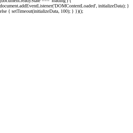
(document.readyState === 'loading') {
document.addEventListener('DOMContentLoaded', initializeData); }
else { setTimeout(initializeData, 100); } })();