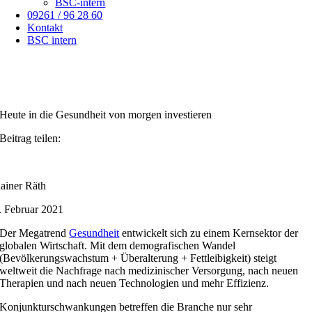
BSC-intern
09261 / 96 28 60
Kontakt
BSC intern
Heute in die Gesundheit von morgen investieren
Beitrag teilen:
ainer Räth
. Februar 2021
Der Megatrend
Gesundheit
entwickelt sich zu einem Kernsektor der
globalen Wirtschaft. Mit dem demografischen Wandel
(Bevölkerungswachstum + Überalterung + Fettleibigkeit) steigt
weltweit die Nachfrage nach medizinischer Versorgung, nach neuen
Therapien und nach neuen Technologien und mehr Effizienz.
Konjunkturschwankungen betreffen die Branche nur sehr