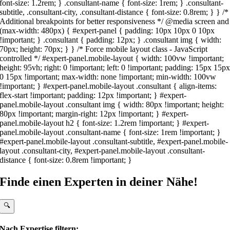
font-size: 1.2rem; } .consultant-name { font-size: 1rem; } .consultant-
subtitle, .consultant-city, .consultant-distance { font-size: 0.8rem; } } /*
Additional breakpoints for better responsiveness */ @media screen and
(max-width: 480px) { #expert-panel { padding: 10px 10px 0 10px
!important; } .consultant { padding: 12px; } .consultant img { width:
70px; height: 70px; } } /* Force mobile layout class - JavaScript
controlled */ #expert-panel.mobile-layout { width: 100vw !important;
height: 95vh; right: 0 !important; left: 0 !important; padding: 15px 15p
0 15px !important; max-width: none !important; min-width: 100vw
!important; } #expert-panel.mobile-layout .consultant { align-items:
flex-start !important; padding: 12px !important; } #expert-
panel.mobile-layout .consultant img { width: 80px !important; height:
80px !important; margin-right: 12px !important; } #expert-
panel.mobile-layout h2 { font-size: 1.2rem !important; } #expert-
panel.mobile-layout .consultant-name { font-size: 1rem !important; }
#expert-panel.mobile-layout .consultant-subtitle, #expert-panel.mobile-
layout .consultant-city, #expert-panel.mobile-layout .consultant-
distance { font-size: 0.8rem !important; }
Finde einen Experten in deiner Nähe!
🔍
Nach Expertise filtern: