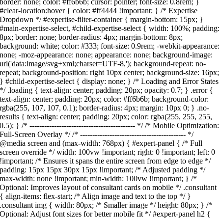
border: none; color: #ff6b6b; cursor: pointer; font-size: 0.8rem; }
#clear-location:hover { color: #ff4444 !important; } /* Expertise
Dropdown */ #expertise-filter-container { margin-bottom: 15px; }
#main-expertise-select, #child-expertise-select { width: 100%; padding:
8px; border: none; border-radius: 4px; margin-bottom: 8px;
background: white; color: #333; font-size: 0.9rem; -webkit-appearance:
none; -moz-appearance: none; appearance: none; background-image:
url('data:image/svg+xml;charset=UTF-8,'); background-repeat: no-
repeat; background-position: right 10px center; background-size: 16px;
} #child-expertise-select { display: none; } /* Loading and Error States
*/ .loading { text-align: center; padding: 20px; opacity: 0.7; } .error {
text-align: center; padding: 20px; color: #ff6b6b; background-color:
rgba(255, 107, 107, 0.1); border-radius: 4px; margin: 10px 0; } .no-
results { text-align: center; padding: 20px; color: rgba(255, 255, 255,
0.5); } /* ------------------------------------------- */ /* Mobile Optimization:
Full-Screen Overlay */ /* ------------------------------------------- */
@media screen and (max-width: 768px) { #expert-panel { /* Full
screen override */ width: 100vw !important; right: 0 !important; left: 0
!important; /* Ensures it spans the entire screen from edge to edge */
padding: 15px 15px 30px 15px !important; /* Adjusted padding */
max-width: none !important; min-width: 100vw !important; } /*
Optional: Improves layout of consultant cards on mobile */ .consultant
{ align-items: flex-start; /* Align image and text to the top */ }
.consultant img { width: 80px; /* Smaller image */ height: 80px; } /*
Optional: Adjust font sizes for better mobile fit */ #expert-panel h2 {