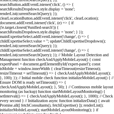
searchButton.addEventListener('click', () => {
searchResultsDropdown.style.display = 'none';
renderList(currentSearchQuery); });
clearLocationButton.addEventListener('click', clearLocation);
document.addEventListener('click', (e) => { if
(!e.target.closest('#unified-search')) {
searchResultsDropdown.style.display = 'none'; } });
mainExpertiseSelect.addEventListener('change', () => {
childExpertiseSelect.value = ''; updateChildExpertiseDropdown();
renderList(currentSearchQuery); });
childExpertiseSelect.addEventListener('change', () => {
renderList(currentSearchQuery); }); // Mobile Layout Detection and
Management function checkAndApplyMobileLayout() { const
expertPanel = document.getElementById('expert-panel'); const
isMobile = window.innerWidth { clearTimeout(resizeTimeout);
resizeTimeout = setTimeout(() => { checkAndApplyMobileLayout();
}, 100); }); // Initial mobile check function initializeMobileLayout() { //
Ensure DOM is ready setTimeout(() => {
checkAndApplyMobileLayout(); }, 50); } // Continuous mobile layout
monitoring (as backup) function startMobileLayoutMonitoring() {
setInterval(() => { checkAndApplyMobileLayout(); }, 1000); // Check
every second } // Initialization async function initializeData() { await
Promise.all([ fetchConsultants(), fetchExpertise() ]); renderList();
initializeMobileLayout(); startMobileLayoutMonitoring(); } if