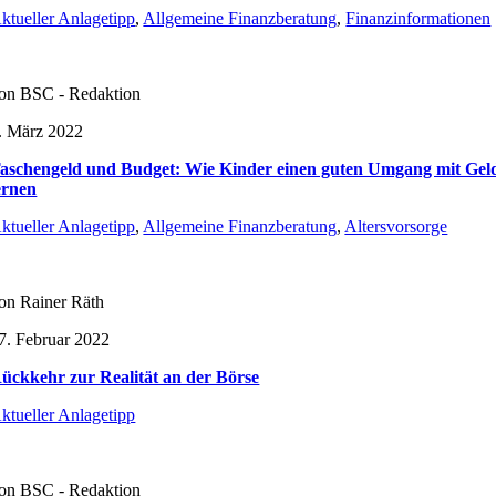
ktueller Anlagetipp
,
Allgemeine Finanzberatung
,
Finanzinformationen
on BSC - Redaktion
. März 2022
aschengeld und Budget: Wie Kinder einen guten Umgang mit Gel
ernen
ktueller Anlagetipp
,
Allgemeine Finanzberatung
,
Altersvorsorge
on Rainer Räth
7. Februar 2022
ückkehr zur Realität an der Börse
ktueller Anlagetipp
on BSC - Redaktion