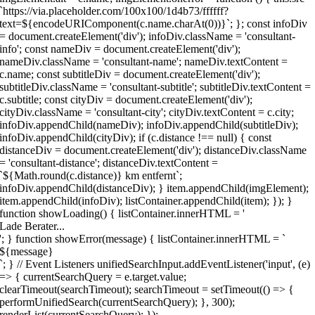
`https://via.placeholder.com/100x100/1d4b73/ffffff?
text=${encodeURIComponent(c.name.charAt(0))}`; }; const infoDiv
= document.createElement('div'); infoDiv.className = 'consultant-
info'; const nameDiv = document.createElement('div');
nameDiv.className = 'consultant-name'; nameDiv.textContent =
c.name; const subtitleDiv = document.createElement('div');
subtitleDiv.className = 'consultant-subtitle'; subtitleDiv.textContent =
c.subtitle; const cityDiv = document.createElement('div');
cityDiv.className = 'consultant-city'; cityDiv.textContent = c.city;
infoDiv.appendChild(nameDiv); infoDiv.appendChild(subtitleDiv);
infoDiv.appendChild(cityDiv); if (c.distance !== null) { const
distanceDiv = document.createElement('div'); distanceDiv.className
= 'consultant-distance'; distanceDiv.textContent =
`${Math.round(c.distance)} km entfernt`;
infoDiv.appendChild(distanceDiv); } item.appendChild(imgElement);
item.appendChild(infoDiv); listContainer.appendChild(item); }); }
function showLoading() { listContainer.innerHTML = '
Lade Berater...
'; } function showError(message) { listContainer.innerHTML = `
${message}
`; } // Event Listeners unifiedSearchInput.addEventListener('input', (e)
=> { currentSearchQuery = e.target.value;
clearTimeout(searchTimeout); searchTimeout = setTimeout(() => {
performUnifiedSearch(currentSearchQuery); }, 300);
renderList(currentSearchQuery); });