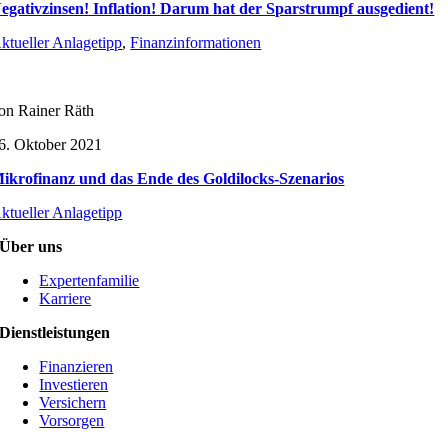
egativzinsen! Inflation! Darum hat der Sparstrumpf ausgedient!
ktueller Anlagetipp
,
Finanzinformationen
on Rainer Räth
6. Oktober 2021
ikrofinanz und das Ende des Goldilocks-Szenarios
ktueller Anlagetipp
Über uns
Expertenfamilie
Karriere
Dienstleistungen
Finanzieren
Investieren
Versichern
Vorsorgen