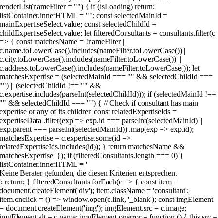
Keine Berater gefunden, die diesen Kriterien entsprechen.
'; return; } filteredConsultants.forEach(c => { const item =
document.createElement('div'); item.className = 'consultant';
item.onclick = () => window.open(c.link, '_blank'); const imgElement
= document.createElement('img'); imgElement.src = c.image;
imgElement.alt = c.name; imgElement.onerror = function () { this.src =