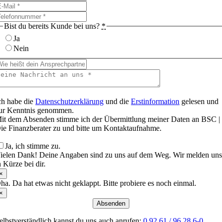
Bist du bereits Kunde bei uns?
*
Ja
Nein
ch habe die
Datenschutzerklärung
und die
Erstinformation
gelesen und
ur Kenntnis genommen.
it dem Absenden stimme ich der Übermittlung meiner Daten an BSC |
ie Finanzberater zu und bitte um Kontaktaufnahme.
Ja, ich stimme zu.
ielen Dank! Deine Angaben sind zu uns auf dem Weg. Wir melden un
n Kürze bei dir.
×
ha. Da hat etwas nicht geklappt. Bitte probiere es noch einmal.
×
Absenden
elbstverständlich kannst du uns auch anrufen:
0 92 61 / 96 28 6-0