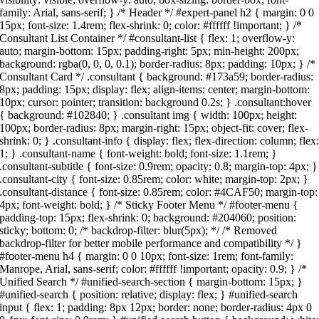
family: Arial, sans-serif; } /* Header */ #expert-panel h2 { margin: 0 0
15px; font-size: 1.4rem; flex-shrink: 0; color: #ffffff !important; } /*
Consultant List Container */ #consultant-list { flex: 1; overflow-y:
auto; margin-bottom: 15px; padding-right: 5px; min-height: 200px;
background: rgba(0, 0, 0, 0.1); border-radius: 8px; padding: 10px; } /*
Consultant Card */ .consultant { background: #173a59; border-radius:
8px; padding: 15px; display: flex; align-items: center; margin-bottom:
10px; cursor: pointer; transition: background 0.2s; } .consultant:hover
{ background: #102840; } .consultant img { width: 100px; height:
100px; border-radius: 8px; margin-right: 15px; object-fit: cover; flex-
shrink: 0; } .consultant-info { display: flex; flex-direction: column; flex
1; } .consultant-name { font-weight: bold; font-size: 1.1rem; }
.consultant-subtitle { font-size: 0.9rem; opacity: 0.8; margin-top: 4px; }
.consultant-city { font-size: 0.85rem; color: white; margin-top: 2px; }
.consultant-distance { font-size: 0.85rem; color: #4CAF50; margin-top:
4px; font-weight: bold; } /* Sticky Footer Menu */ #footer-menu {
padding-top: 15px; flex-shrink: 0; background: #204060; position:
sticky; bottom: 0; /* backdrop-filter: blur(5px); */ /* Removed
backdrop-filter for better mobile performance and compatibility */ }
#footer-menu h4 { margin: 0 0 10px; font-size: 1rem; font-family:
Manrope, Arial, sans-serif; color: #ffffff !important; opacity: 0.9; } /*
Unified Search */ #unified-search-section { margin-bottom: 15px; }
#unified-search { position: relative; display: flex; } #unified-search
input { flex: 1; padding: 8px 12px; border: none; border-radius: 4px 0