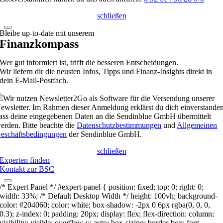
schließen
Bleibe up-to-date mit unserem
Finanzkompass
Wer gut informiert ist, trifft die besseren Entscheidungen.
Wir liefern dir die neusten Infos, Tipps und Finanz-Insights direkt in
dein E-Mail-Postfach.
Wir nutzen Newsletter2Go als Software für die Versendung unserer
ewsletter. Im Rahmen dieser Anmeldung erklärst du dich einverstanden
ass deine eingegebenen Daten an die Sendinblue GmbH übermittelt
erden. Bitte beachte die
Datenschutzbestimmungen
und
Allgemeinen
eschäftsbedingungen
der Sendinblue GmbH.
schließen
Experten finden
Kontakt zur BSC
/* Expert Panel */ #expert-panel { position: fixed; top: 0; right: 0;
width: 33%; /* Default Desktop Width */ height: 100vh; background-
color: #204060; color: white; box-shadow: -2px 0 6px rgba(0, 0, 0,
0.3); z-index: 0; padding: 20px; display: flex; flex-direction: column;
visibility: visible; overflow-y: auto; box-sizing: border-box; font-