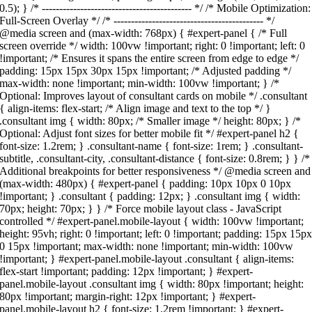
0.5); } /* ------------------------------------------- */ /* Mobile Optimization:
Full-Screen Overlay */ /* ------------------------------------------- */
@media screen and (max-width: 768px) { #expert-panel { /* Full
screen override */ width: 100vw !important; right: 0 !important; left: 0
!important; /* Ensures it spans the entire screen from edge to edge */
padding: 15px 15px 30px 15px !important; /* Adjusted padding */
max-width: none !important; min-width: 100vw !important; } /*
Optional: Improves layout of consultant cards on mobile */ .consultant
{ align-items: flex-start; /* Align image and text to the top */ }
.consultant img { width: 80px; /* Smaller image */ height: 80px; } /*
Optional: Adjust font sizes for better mobile fit */ #expert-panel h2 {
font-size: 1.2rem; } .consultant-name { font-size: 1rem; } .consultant-
subtitle, .consultant-city, .consultant-distance { font-size: 0.8rem; } } /*
Additional breakpoints for better responsiveness */ @media screen and
(max-width: 480px) { #expert-panel { padding: 10px 10px 0 10px
!important; } .consultant { padding: 12px; } .consultant img { width:
70px; height: 70px; } } /* Force mobile layout class - JavaScript
controlled */ #expert-panel.mobile-layout { width: 100vw !important;
height: 95vh; right: 0 !important; left: 0 !important; padding: 15px 15p
0 15px !important; max-width: none !important; min-width: 100vw
!important; } #expert-panel.mobile-layout .consultant { align-items:
flex-start !important; padding: 12px !important; } #expert-
panel.mobile-layout .consultant img { width: 80px !important; height:
80px !important; margin-right: 12px !important; } #expert-
panel.mobile-layout h2 { font-size: 1.2rem !important; } #expert-