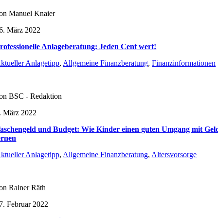
on Manuel Knaier
6. März 2022
rofessionelle Anlageberatung: Jeden Cent wert!
ktueller Anlagetipp
,
Allgemeine Finanzberatung
,
Finanzinformationen
on BSC - Redaktion
. März 2022
aschengeld und Budget: Wie Kinder einen guten Umgang mit Gel
ernen
ktueller Anlagetipp
,
Allgemeine Finanzberatung
,
Altersvorsorge
on Rainer Räth
7. Februar 2022