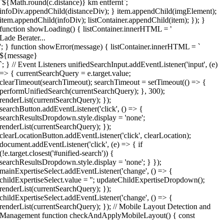
`${Math.round(c.distance)} km entfernt`;
infoDiv.appendChild(distanceDiv); } item.appendChild(imgElement);
item.appendChild(infoDiv); listContainer.appendChild(item); }); }
function showLoading() { listContainer.innerHTML = '
Lade Berater...
'; } function showError(message) { listContainer.innerHTML = `
${message}
`; } // Event Listeners unifiedSearchInput.addEventListener('input', (e)
=> { currentSearchQuery = e.target.value;
clearTimeout(searchTimeout); searchTimeout = setTimeout(() => {
performUnifiedSearch(currentSearchQuery); }, 300);
renderList(currentSearchQuery); });
searchButton.addEventListener('click', () => {
searchResultsDropdown.style.display = 'none';
renderList(currentSearchQuery); });
clearLocationButton.addEventListener('click', clearLocation);
document.addEventListener('click', (e) => { if
(!e.target.closest('#unified-search')) {
searchResultsDropdown.style.display = 'none'; } });
mainExpertiseSelect.addEventListener('change', () => {
childExpertiseSelect.value = ''; updateChildExpertiseDropdown();
renderList(currentSearchQuery); });
childExpertiseSelect.addEventListener('change', () => {
renderList(currentSearchQuery); }); // Mobile Layout Detection and
Management function checkAndApplyMobileLayout() { const