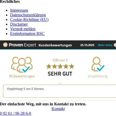
Rechtliches
Impressum
Datenschutzerklärung
Cookie-Richtlinie (EU)
Disclaimer
Verstoß melden
Erstinformation BSC
Der einfachste Weg, mit uns in Kontakt zu treten.
Kontakt
0 92 61 / 96 28 6-0