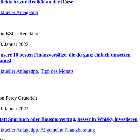
ückkehr zur Realität an der Börse
ktueller Anlagetipp
on BSC - Redaktion
8. Januar 2022
nsere 10 besten Finanzvorsätze, die du ganz einfach umsetzen
annst
ktueller Anlagetipp
,
Tipp des Monats
on Percy Grüterich
9. Januar 2022
tatt Sparbuch oder Bausparvertrag, besser in Whisky investieren
ktueller Anlagetipp
,
Allgemeine Finanzberatung