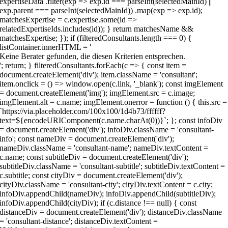
Keine Berater gefunden, die diesen Kriterien entsprechen.
'; return; } filteredConsultants.forEach(c => { const item =
document.createElement('div'); item.className = 'consultant';
item.onclick = () => window.open(c.link, '_blank'); const imgElement
= document.createElement('img'); imgElement.src = c.image;
imgElement.alt = c.name; imgElement.onerror = function () { this.src =
`https://via.placeholder.com/100x100/1d4b73/ffffff?
text=${encodeURIComponent(c.name.charAt(0))}`; }; const infoDiv
= document.createElement('div'); infoDiv.className = 'consultant-
info'; const nameDiv = document.createElement('div');
nameDiv.className = 'consultant-name'; nameDiv.textContent =
c.name; const subtitleDiv = document.createElement('div');
subtitleDiv.className = 'consultant-subtitle'; subtitleDiv.textContent =
c.subtitle; const cityDiv = document.createElement('div');
cityDiv.className = 'consultant-city'; cityDiv.textContent = c.city;
infoDiv.appendChild(nameDiv); infoDiv.appendChild(subtitleDiv);
infoDiv.appendChild(cityDiv); if (c.distance !== null) { const
distanceDiv = document.createElement('div'); distanceDiv.className
= 'consultant-distance'; distanceDiv.textContent =