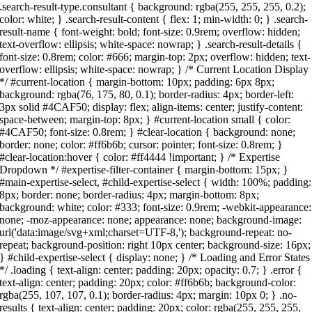
.search-result-type.consultant { background: rgba(255, 255, 255, 0.2);
color: white; } .search-result-content { flex: 1; min-width: 0; } .search-
result-name { font-weight: bold; font-size: 0.9rem; overflow: hidden;
text-overflow: ellipsis; white-space: nowrap; } .search-result-details {
font-size: 0.8rem; color: #666; margin-top: 2px; overflow: hidden; text-
overflow: ellipsis; white-space: nowrap; } /* Current Location Display
*/ #current-location { margin-bottom: 10px; padding: 6px 8px;
background: rgba(76, 175, 80, 0.1); border-radius: 4px; border-left:
3px solid #4CAF50; display: flex; align-items: center; justify-content:
space-between; margin-top: 8px; } #current-location small { color:
#4CAF50; font-size: 0.8rem; } #clear-location { background: none;
border: none; color: #ff6b6b; cursor: pointer; font-size: 0.8rem; }
#clear-location:hover { color: #ff4444 !important; } /* Expertise
Dropdown */ #expertise-filter-container { margin-bottom: 15px; }
#main-expertise-select, #child-expertise-select { width: 100%; padding:
8px; border: none; border-radius: 4px; margin-bottom: 8px;
background: white; color: #333; font-size: 0.9rem; -webkit-appearance:
none; -moz-appearance: none; appearance: none; background-image:
url('data:image/svg+xml;charset=UTF-8,'); background-repeat: no-
repeat; background-position: right 10px center; background-size: 16px;
} #child-expertise-select { display: none; } /* Loading and Error States
*/ .loading { text-align: center; padding: 20px; opacity: 0.7; } .error {
text-align: center; padding: 20px; color: #ff6b6b; background-color:
rgba(255, 107, 107, 0.1); border-radius: 4px; margin: 10px 0; } .no-
results { text-align: center; padding: 20px; color: rgba(255, 255, 255,