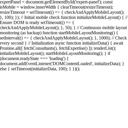
expertPanel = document.getElementById('expert-panel'); const
isMobile = window.innerWidth { clearTimeout(resizeTimeout);
resizeTimeout = setTimeout(() => { checkAndApplyMobileLayout();
}, 100); }); // Initial mobile check function initializeMobileLayout() { //
Ensure DOM is ready setTimeout(() => {
checkAndApplyMobileLayout(); }, 50); } // Continuous mobile layout
monitoring (as backup) function startMobileLayoutMonitoring() {
setInterval(() => { checkAndApplyMobileLayout(); }, 1000); // Check
every second } // Initialization async function initializeData() { await
Promise.all([ fetchConsultants(), fetchExpertise() ]); renderList();
initializeMobileLayout(); startMobileLayoutMonitoring(); } if
(document.readyState === 'loading') {
document.addEventListener('DOMContentLoaded', initializeData); }
else { setTimeout(initializeData, 100); } })();