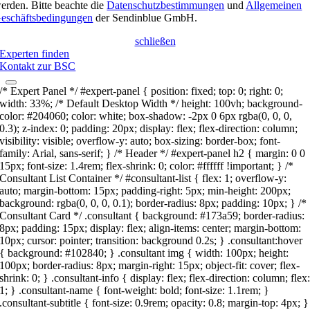
erden. Bitte beachte die
Datenschutzbestimmungen
und
Allgemeinen
eschäftsbedingungen
der Sendinblue GmbH.
schließen
Experten finden
Kontakt zur BSC
/* Expert Panel */ #expert-panel { position: fixed; top: 0; right: 0;
width: 33%; /* Default Desktop Width */ height: 100vh; background-
color: #204060; color: white; box-shadow: -2px 0 6px rgba(0, 0, 0,
0.3); z-index: 0; padding: 20px; display: flex; flex-direction: column;
visibility: visible; overflow-y: auto; box-sizing: border-box; font-
family: Arial, sans-serif; } /* Header */ #expert-panel h2 { margin: 0 0
15px; font-size: 1.4rem; flex-shrink: 0; color: #ffffff !important; } /*
Consultant List Container */ #consultant-list { flex: 1; overflow-y:
auto; margin-bottom: 15px; padding-right: 5px; min-height: 200px;
background: rgba(0, 0, 0, 0.1); border-radius: 8px; padding: 10px; } /*
Consultant Card */ .consultant { background: #173a59; border-radius:
8px; padding: 15px; display: flex; align-items: center; margin-bottom:
10px; cursor: pointer; transition: background 0.2s; } .consultant:hover
{ background: #102840; } .consultant img { width: 100px; height:
100px; border-radius: 8px; margin-right: 15px; object-fit: cover; flex-
shrink: 0; } .consultant-info { display: flex; flex-direction: column; flex
1; } .consultant-name { font-weight: bold; font-size: 1.1rem; }
.consultant-subtitle { font-size: 0.9rem; opacity: 0.8; margin-top: 4px; }