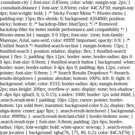
.consultant-city { font-size: 0.85rem; color: white; margin-top: 2px; }
.consultant-distance { font-size: 0.85rem; color: #4CAF50; margin-top:
4px; font-weight: bold; } /* Sticky Footer Menu */ #footer-menu {
padding-top: 15px; flex-shrink: 0; background: #204060; position:
sticky; bottom: 0; /* backdrop-filter: blur(5px); */ /* Removed
backdrop-filter for better mobile performance and compatibility */ }
#footer-menu h4 { margin: 0 0 10px; font-size: 1rem; font-family:
Manrope, Arial, sans-serif; color: #ffffff !important; opacity: 0.9; } /*
Unified Search */ #unified-search-section { margin-bottom: 15px; }
#unified-search { position: relative; display: flex; } #unified-search
input { flex: 1; padding: 8px 12px; border: none; border-radius: 4px 0
0 4px; font-size: 0.9rem; } #unified-search button { background: white
border: none; border-radius: 0 4px 4px 0; padding: 8px 12px; cursor:
pointer; font-size: 0.9rem; } /* Search Results Dropdown */ #search-
results-dropdown { position: absolute; bottom: 100%; left: 0; right: 0;
background: white; color: #333; border-radius: 4px; margin-bottom:
2px; max-height: 200px; overflow-y: auto; display: none; box-shadow:
0 -4px 6px rgba(0, 0, 0, 0.15); z-index: 1000; border: 1px solid #ddd; 
.search-result-item { padding: 10px 12px; cursor: pointer; border-
bottom: 1px solid #eee; transition: background-color 0.2s; display: flex;
align-items: center; gap: 8px; } .search-result-item:hover { background
color: #f8f9fa; } .search-result-item:last-child { border-bottom: none; }
.search-result-type { font-size: 0.8rem; padding: 2px 6px; border-
radius: 10px; font-weight: bold; white-space: nowrap; } .search-result-
type.location { background: rgba(76, 175, 80, 0.2); color: #4CAF50; }