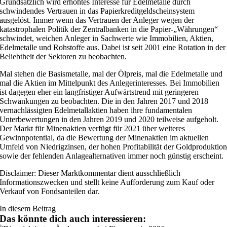
Grundsätzlich wird erhöhtes Interesse für Edelmetalle durch
schwindendes Vertrauen in das Papierkreditgeldscheinsystem
ausgelöst. Immer wenn das Vertrauen der Anleger wegen der
katastrophalen Politik der Zentralbanken in die Papier-„Währungen“
schwindet, weichen Anleger in Sachwerte wie Immobilien, Aktien,
Edelmetalle und Rohstoffe aus. Dabei ist seit 2001 eine Rotation in der
Beliebtheit der Sektoren zu beobachten.
Mal stehen die Basismetalle, mal der Ölpreis, mal die Edelmetalle und
mal die Aktien im Mittelpunkt des Anlegerinteresses. Bei Immobilien
ist dagegen eher ein langfristiger Aufwärtstrend mit geringeren
Schwankungen zu beobachten. Die in den Jahren 2017 und 2018
vernachlässigten Edelmetallaktien haben ihre fundamentalen
Unterbewertungen in den Jahren 2019 und 2020 teilweise aufgeholt.
Der Markt für Minenaktien verfügt für 2021 über weiteres
Gewinnpotential, da die Bewertung der Minenaktien im aktuellen
Umfeld von Niedrigzinsen, der hohen Profitabilität der Goldproduktio
sowie der fehlenden Anlagealternativen immer noch günstig erscheint.
Disclaimer: Dieser Marktkommentar dient ausschließlich
Informationszwecken und stellt keine Aufforderung zum Kauf oder
Verkauf von Fondsanteilen dar.
In diesem Beitrag
Das könnte dich auch interessieren: