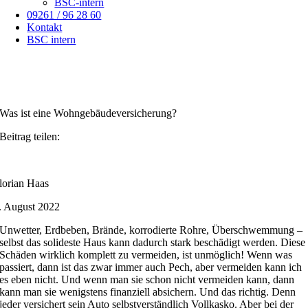
BSC-intern
09261 / 96 28 60
Kontakt
BSC intern
Was ist eine Wohngebäudeversicherung?
Beitrag teilen:
lorian Haas
. August 2022
Unwetter, Erdbeben, Brände, korrodierte Rohre, Überschwemmung –
selbst das solideste Haus kann dadurch stark beschädigt werden. Diese
Schäden wirklich komplett zu vermeiden, ist unmöglich! Wenn was
passiert, dann ist das zwar immer auch Pech, aber vermeiden kann ich
es eben nicht. Und wenn man sie schon nicht vermeiden kann, dann
kann man sie wenigstens finanziell absichern. Und das richtig. Denn
jeder versichert sein Auto selbstverständlich Vollkasko. Aber bei der