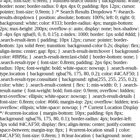
0 4px; font-size: 0.9rem; } #unified-search button { background: white
border: none; border-radius: 0 4px 4px 0; padding: 8px 12px; cursor:
pointer; font-size: 0.9rem; } /* Search Results Dropdown */ #search-
results-dropdown { position: absolute; bottom: 100%; left: 0; right: 0;
background: white; color: #333; border-radius: 4px; margin-bottom:
2px; max-height: 200px; overflow-y: auto; display: none; box-shadow:
0 -4px 6px rgba(0, 0, 0, 0.15); z-index: 1000; border: 1px solid #ddd; 
.search-result-item { padding: 10px 12px; cursor: pointer; border-
bottom: 1px solid #eee; transition: background-color 0.2s; display: flex;
align-items: center; gap: 8px; } .search-result-item:hover { background
color: #f8f9fa; } .search-result-item:last-child { border-bottom: none; }
.search-result-type { font-size: 0.8rem; padding: 2px 6px; border-
radius: 10px; font-weight: bold; white-space: nowrap; } .search-result-
type.location { background: rgba(76, 175, 80, 0.2); color: #4CAF50; }
.search-result-type.consultant { background: rgba(255, 255, 255, 0.2);
color: white; } .search-result-content { flex: 1; min-width: 0; } .search-
result-name { font-weight: bold; font-size: 0.9rem; overflow: hidden;
text-overflow: ellipsis; white-space: nowrap; } .search-result-details {
font-size: 0.8rem; color: #666; margin-top: 2px; overflow: hidden; text-
overflow: ellipsis; white-space: nowrap; } /* Current Location Display
*/ #current-location { margin-bottom: 10px; padding: 6px 8px;
background: rgba(76, 175, 80, 0.1); border-radius: 4px; border-left:
3px solid #4CAF50; display: flex; align-items: center; justify-content:
space-between; margin-top: 8px; } #current-location small { color:
#4CAF50; font-size: 0.8rem; } #clear-location { background: none;