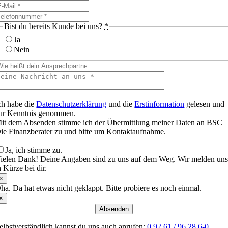
Bist du bereits Kunde bei uns?
*
Ja
Nein
ch habe die
Datenschutzerklärung
und die
Erstinformation
gelesen und
ur Kenntnis genommen.
it dem Absenden stimme ich der Übermittlung meiner Daten an BSC |
ie Finanzberater zu und bitte um Kontaktaufnahme.
Ja, ich stimme zu.
ielen Dank! Deine Angaben sind zu uns auf dem Weg. Wir melden un
n Kürze bei dir.
×
ha. Da hat etwas nicht geklappt. Bitte probiere es noch einmal.
×
Absenden
elbstverständlich kannst du uns auch anrufen:
0 92 61 / 96 28 6-0