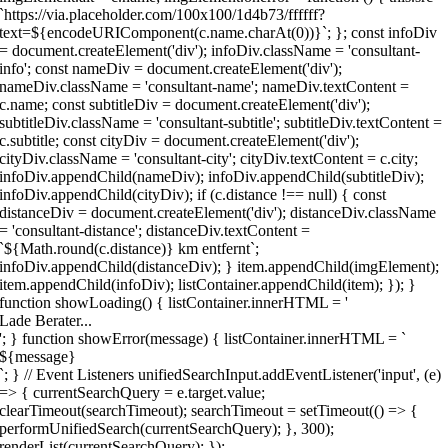
`https://via.placeholder.com/100x100/1d4b73/ffffff?
text=${encodeURIComponent(c.name.charAt(0))}`; }; const infoDiv
= document.createElement('div'); infoDiv.className = 'consultant-
info'; const nameDiv = document.createElement('div');
nameDiv.className = 'consultant-name'; nameDiv.textContent =
c.name; const subtitleDiv = document.createElement('div');
subtitleDiv.className = 'consultant-subtitle'; subtitleDiv.textContent =
c.subtitle; const cityDiv = document.createElement('div');
cityDiv.className = 'consultant-city'; cityDiv.textContent = c.city;
infoDiv.appendChild(nameDiv); infoDiv.appendChild(subtitleDiv);
infoDiv.appendChild(cityDiv); if (c.distance !== null) { const
distanceDiv = document.createElement('div'); distanceDiv.className
= 'consultant-distance'; distanceDiv.textContent =
`${Math.round(c.distance)} km entfernt`;
infoDiv.appendChild(distanceDiv); } item.appendChild(imgElement);
item.appendChild(infoDiv); listContainer.appendChild(item); }); }
function showLoading() { listContainer.innerHTML = '
Lade Berater...
'; } function showError(message) { listContainer.innerHTML = `
${message}
`; } // Event Listeners unifiedSearchInput.addEventListener('input', (e)
=> { currentSearchQuery = e.target.value;
clearTimeout(searchTimeout); searchTimeout = setTimeout(() => {
performUnifiedSearch(currentSearchQuery); }, 300);
renderList(currentSearchQuery); });