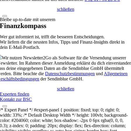
schließen
Bleibe up-to-date mit unserem
Finanzkompass
Wer gut informiert ist, trifft die besseren Entscheidungen.
Wir liefern dir die neusten Infos, Tipps und Finanz-Insights direkt in
dein E-Mail-Postfach.
Wir nutzen Newsletter2Go als Software für die Versendung unserer
ewsletter. Im Rahmen dieser Anmeldung erklärst du dich einverstanden
ass deine eingegebenen Daten an die Sendinblue GmbH übermittelt
erden. Bitte beachte die
Datenschutzbestimmungen
und
Allgemeinen
eschäftsbedingungen
der Sendinblue GmbH.
schließen
Experten finden
Kontakt zur BSC
/* Expert Panel */ #expert-panel { position: fixed; top: 0; right: 0;
width: 33%; /* Default Desktop Width */ height: 100vh; background-
color: #204060; color: white; box-shadow: -2px 0 6px rgba(0, 0, 0,
0.3); z-index: 0; padding: 20px; display: flex; flex-direction: column;
visibility: visible; overflow-y: auto; box-sizing: border-box; font-