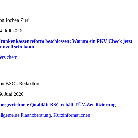
on Jochen Zierl
4. Juli 2026
rankenkassenreform beschlossen: Warum ein PKV-Check jetzt
innvoll sein kann
ersichern
on BSC - Redaktion
9. Juni 2026
usgezeichnete Qualität: BSC erhält TÜV-Zertifizierung
llgemeine Finanzberatung
,
Kurzinformationen