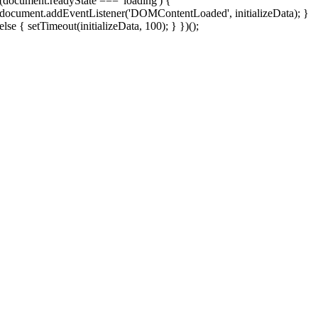
(document.readyState === 'loading') {
document.addEventListener('DOMContentLoaded', initializeData); }
else { setTimeout(initializeData, 100); } })();