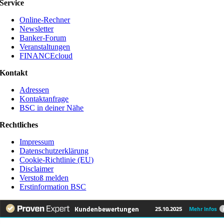
Service
Online-Rechner
Newsletter
Banker-Forum
Veranstaltungen
FINANCEcloud
Kontakt
Adressen
Kontaktanfrage
BSC in deiner Nähe
Rechtliches
Impressum
Datenschutzerklärung
Cookie-Richtlinie (EU)
Disclaimer
Verstoß melden
Erstinformation BSC