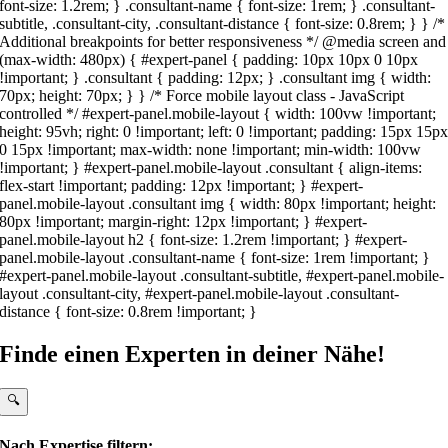
font-size: 1.2rem; } .consultant-name { font-size: 1rem; } .consultant-
subtitle, .consultant-city, .consultant-distance { font-size: 0.8rem; } } /*
Additional breakpoints for better responsiveness */ @media screen and
(max-width: 480px) { #expert-panel { padding: 10px 10px 0 10px
!important; } .consultant { padding: 12px; } .consultant img { width:
70px; height: 70px; } } /* Force mobile layout class - JavaScript
controlled */ #expert-panel.mobile-layout { width: 100vw !important;
height: 95vh; right: 0 !important; left: 0 !important; padding: 15px 15p
0 15px !important; max-width: none !important; min-width: 100vw
!important; } #expert-panel.mobile-layout .consultant { align-items:
flex-start !important; padding: 12px !important; } #expert-
panel.mobile-layout .consultant img { width: 80px !important; height:
80px !important; margin-right: 12px !important; } #expert-
panel.mobile-layout h2 { font-size: 1.2rem !important; } #expert-
panel.mobile-layout .consultant-name { font-size: 1rem !important; }
#expert-panel.mobile-layout .consultant-subtitle, #expert-panel.mobile-
layout .consultant-city, #expert-panel.mobile-layout .consultant-
distance { font-size: 0.8rem !important; }
Finde einen Experten in deiner Nähe!
🔍
Nach Expertise filtern: