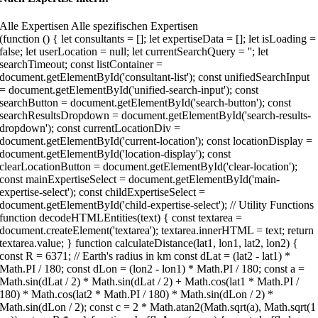
Alle Expertisen Alle spezifischen Expertisen
 () { let consultants = []; let expertiseData = []; let isLoading = false; let userLocation = null; let currentSearchQuery = ''; let searchTimeout; const listContainer = document.getElementById('consultant-list'); const unifiedSearchInput = document.getElementById('unified-search-input'); const searchButton = document.getElementById('search-button'); const searchResultsDropdown = document.getElementById('search-results-dropdown'); const currentLocationDiv = document.getElementById('current-location'); const locationDisplay = document.getElementById('location-display'); const clearLocationButton = document.getElementById('clear-location'); const mainExpertiseSelect = document.getElementById('main-expertise-select'); const childExpertiseSelect = document.getElementById('child-expertise-select'); // Utility Functions function decodeHTMLEntities(text) { const textarea = document.createElement('textarea'); textarea.innerHTML = text; return textarea.value; } function calculateDistance(lat1, lon1, lat2, lon2) { const R = 6371; // Earth's radius in km const dLat = (lat2 - lat1) * Math.PI / 180; const dLon = (lon2 - lon1) * Math.PI / 180; const a = Math.sin(dLat / 2) * Math.sin(dLat / 2) + Math.cos(lat1 * Math.PI / 180) * Math.cos(lat2 * Math.PI / 180) * Math.sin(dLon / 2) * Math.sin(dLon / 2); const c = 2 * Math.atan2(Math.sqrt(a), Math.sqrt(1 - a)); return R * c; } function shuffleArray(array) { const shuffled = [...array]; for (let i = shuffled.length - 1; i > 0; i--) { const j = Math.floor(Math.random() * (i + 1)); [shuffled[i], shuffled[j]] = [shuffled[j], shuffled[i]]; } return shuffled; } function getExpertiseNames(expertiseIds) { return expertiseIds .map(id => expertiseData.find(exp => exp.id === id)) .filter(exp => exp) .map(exp => decodeHTMLEntities(exp.name)); } // Search & Location Functions async function searchLocation(query) { try { const response = await fetch(`https://nominatim.openstreetmap.org/search?format=json&q=${encodeURIComponent(query)}&countrycodes=de&limit=10`); const data = await response.json(); const cityTypes = ['city', 'town', 'village', 'municipality', 'administrative']; return data.filter(location => { return cityTypes.includes(location.type) || cityTypes.includes(location.class) || (location.addresstype && ['city', 'town', 'village', 'municipality'].includes(location.addresstype)); }).slice(0, 5); } catch (error) { console.error('Error searching location:', error); return []; } } async function performUnifiedSearch(query) { if (!query || query.length { return c.name.toLowerCase().includes(query.toLowerCase()) || c.city.toLowerCase().includes(query.toLowerCase()) || c.address.toLowerCase().includes(query.toLowerCase()); }).slice(0, 3); consultantMatches.forEach(c => { results.push({ type: 'consultant', data: c, name: c.name, details: `${c.city}${c.address ? ', ' + c.address : ''}` }); }); if (query.length >= 3) { try { const locations = await searchLocation(query); locations.slice(0, 3).forEach(location => { const parts = location.display_name.split(','); const cityName = parts[0] + (parts[1] ? ', ' + parts[1].trim() : ''); results.push({ type: 'location', data: location, name: cityName, details: location.display_name }); }); } catch (error) { console.error('Error searching locations:', error); } } renderSearchResults(results); } function renderSearchResults(results) { searchResultsDropdown.innerHTML = ''; if (results.length === 0) { searchResultsDropdown.style.display = 'none'; return; } results.forEach(result => { const item = document.createElement('div'); item.className = 'search-result-item'; if (result.type === 'consultant') { // Create image element for consultant const imgElement = document.createElement('img'); imgElement.src = result.data.image; imgElement.alt = result.data.name; imgElement.style.width = '40px'; imgElement.style.height = '40px'; imgElement.style.borderRadius = '4px'; imgElement.style.objectFit = 'cover'; imgElement.style.flexShrink = '0'; imgElement.onerror = function () { this.src = `https://via.placeholder.com/40x40/1d4b73/ffffff?text=${encodeURIComponent(result.data.name.charAt(0))}`; }; item.appendChild(imgElement); } else { // Keep location icon for locations const typeTag = document.createElement('div'); typeTag.className = `search-result-type ${result.type}`; typeTag.textContent = '📍'; item.appendChild(typeTag); } const content = document.createElement('div'); content.className = 'search-result-content'; const name = document.createElement('div'); name.className = 'search-result-name'; name.textContent = result.name; const details = document.createElement('div'); details.className = 'search-result-details'; details.textContent = result.details; content.appendChild(name); content.appendChild(details); item.appendChild(content); item.onclick = () => selectSearchResult(result); searchResultsDropdown.appendChild(item); }); searchResultsDropdown.style.display = 'block'; } function selectSearchResult(result) { if (result.type === 'consultant') { currentSearchQuery = result.name; unifiedSearchInput.value = result.name; searchResultsDropdown.style.display = 'none'; renderList(result.name); } else if (result.type === 'location') { selectLocation(result.data); unifiedSearchInput.value = ''; searchResultsDropdown.style.display = 'none'; } } function selectLocation(location) { userLocation = { lat: parseFloat(location.lat), lng: parseFloat(location.lon), display_name: location.display_name }; const parts = location.display_name.split(','); const cityName = parts[0] + (parts[1] ? ', ' + parts[1].trim() : ''); locationDisplay.textContent = cityName; currentLocationDiv.style.display = 'flex'; currentSearchQuery = ''; updateDistances(); } function clearLocation() { userLocation = null; currentLocationDiv.style.display = 'none'; consultants.forEach(c => c.distance = null); renderList(currentSearchQuery); } // Data & Rendering Functions async function fetchConsultants() { if (isLoading) return; isLoading = true; showLoading(); try { const response = await fetch('https://bsc-gmbh.com/wp-json/wp/v2/berater?per_page=100'); if (!response.ok) throw new Error(`HTTP error! status: ${response.status}`); const data = await response.json(); consultants = data.map(c => ({ name: c.title.rendered, image: c.yoast_head_json?.og_image?.[0]?.url || `https://via.placeholder.com/150x150/1d4b73/ffffff?text=${encodeURIComponent(c.title.rendered.charAt(0))}`, link: c.link, id: c.id, address: c.acf?.['berater-anschrift'] || '', city: c.acf?.['berater-ort'] || '', subtitle: c.acf?.['experte_fuer'] || 'BSC | Die Finanzberater', latitude: c.acf?.openstreetmap?.lat || null, longitude: c.acf?.openstreetmap?.lng || null, expertise: (c.expertise || []).map(id => parseInt(id)).filter(id => !isNaN(id)), distance: null })); // Randomize the order of consultants on initial load consultants = shuffleArray(consultants); renderList(); } catch (error) { console.error('Fehler beim Laden der Berater:', error); showError('Fehler beim Laden der Berater. Bitte versuchen Sie es später erneut.');