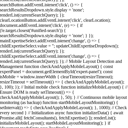
searchButton.addEventListener('click', () => {
searchResultsDropdown.style.display = 'none';
renderList(currentSearchQuery); });
clearLocationButton.addEventListener('click', clearLocation);
document.addEventListener('click', (e) => { if
(!e.target.closest('#unified-search')) {
searchResultsDropdown.style.display = 'none'; } });
mainExpertiseSelect.addEventListener('change', () => {
childExpertiseSelect.value = ''; updateChildExpertiseDropdown();
renderList(currentSearchQuery); });
childExpertiseSelect.addEventListener('change', () => {
renderList(currentSearchQuery); }); // Mobile Layout Detection and
Management function checkAndApplyMobileLayout() { const
expertPanel = document.getElementById('expert-panel'); const
isMobile = window.innerWidth { clearTimeout(resizeTimeout);
resizeTimeout = setTimeout(() => { checkAndApplyMobileLayout();
}, 100); }); // Initial mobile check function initializeMobileLayout() { //
Ensure DOM is ready setTimeout(() => {
checkAndApplyMobileLayout(); }, 50); } // Continuous mobile layout
monitoring (as backup) function startMobileLayoutMonitoring() {
setInterval(() => { checkAndApplyMobileLayout(); }, 1000); // Check
every second } // Initialization async function initializeData() { await
Promise.all([ fetchConsultants(), fetchExpertise() ]); renderList();
initializeMobileLayout(); startMobileLayoutMonitoring(); } if