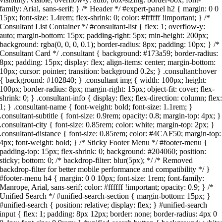
family: Arial, sans-serif; } /* Header */ #expert-panel h2 { margin: 0 0
15px; font-size: 1.4rem; flex-shrink: 0; color: #ffffff !important; } /*
Consultant List Container */ #consultant-list { flex: 1; overflow-y:
auto; margin-bottom: 15px; padding-right: 5px; min-height: 200px;
background: rgba(0, 0, 0, 0.1); border-radius: 8px; padding: 10px; } /*
Consultant Card */ .consultant { background: #173a59; border-radius:
8px; padding: 15px; display: flex; align-items: center; margin-bottom:
10px; cursor: pointer; transition: background 0.2s; } .consultant:hover
{ background: #102840; } .consultant img { width: 100px; height:
100px; border-radius: 8px; margin-right: 15px; object-fit: cover; flex-
shrink: 0; } .consultant-info { display: flex; flex-direction: column; flex
1; } .consultant-name { font-weight: bold; font-size: 1.1rem; }
.consultant-subtitle { font-size: 0.9rem; opacity: 0.8; margin-top: 4px; }
.consultant-city { font-size: 0.85rem; color: white; margin-top: 2px; }
.consultant-distance { font-size: 0.85rem; color: #4CAF50; margin-top:
4px; font-weight: bold; } /* Sticky Footer Menu */ #footer-menu {
padding-top: 15px; flex-shrink: 0; background: #204060; position:
sticky; bottom: 0; /* backdrop-filter: blur(5px); */ /* Removed
backdrop-filter for better mobile performance and compatibility */ }
#footer-menu h4 { margin: 0 0 10px; font-size: 1rem; font-family:
Manrope, Arial, sans-serif; color: #ffffff !important; opacity: 0.9; } /*
Unified Search */ #unified-search-section { margin-bottom: 15px; }
#unified-search { position: relative; display: flex; } #unified-search
input { flex: 1; padding: 8px 12px; border: none; border-radius: 4px 0