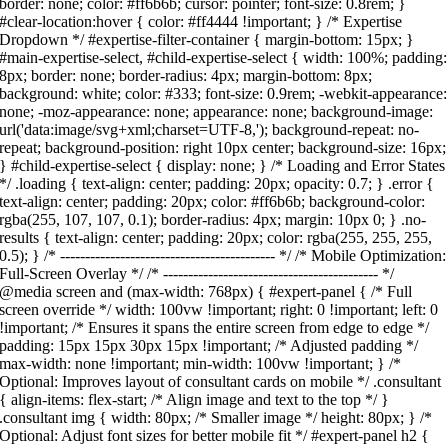
border: none; color: #ff6b6b; cursor: pointer; font-size: 0.8rem; }
#clear-location:hover { color: #ff4444 !important; } /* Expertise
Dropdown */ #expertise-filter-container { margin-bottom: 15px; }
#main-expertise-select, #child-expertise-select { width: 100%; padding:
8px; border: none; border-radius: 4px; margin-bottom: 8px;
background: white; color: #333; font-size: 0.9rem; -webkit-appearance:
none; -moz-appearance: none; appearance: none; background-image:
url('data:image/svg+xml;charset=UTF-8,'); background-repeat: no-
repeat; background-position: right 10px center; background-size: 16px;
} #child-expertise-select { display: none; } /* Loading and Error States
*/ .loading { text-align: center; padding: 20px; opacity: 0.7; } .error {
text-align: center; padding: 20px; color: #ff6b6b; background-color:
rgba(255, 107, 107, 0.1); border-radius: 4px; margin: 10px 0; } .no-
results { text-align: center; padding: 20px; color: rgba(255, 255, 255,
0.5); } /* ------------------------------------------- */ /* Mobile Optimization:
Full-Screen Overlay */ /* ------------------------------------------- */
@media screen and (max-width: 768px) { #expert-panel { /* Full
screen override */ width: 100vw !important; right: 0 !important; left: 0
!important; /* Ensures it spans the entire screen from edge to edge */
padding: 15px 15px 30px 15px !important; /* Adjusted padding */
max-width: none !important; min-width: 100vw !important; } /*
Optional: Improves layout of consultant cards on mobile */ .consultant
{ align-items: flex-start; /* Align image and text to the top */ }
.consultant img { width: 80px; /* Smaller image */ height: 80px; } /*
Optional: Adjust font sizes for better mobile fit */ #expert-panel h2 {