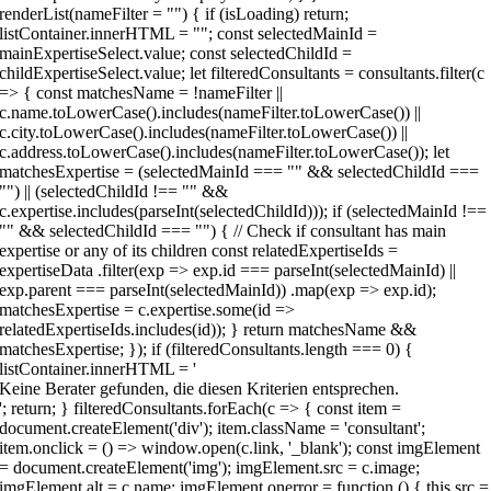
Keine Berater gefunden, die diesen Kriterien entsprechen.
'; return; } filteredConsultants.forEach(c => { const item =
document.createElement('div'); item.className = 'consultant';
item.onclick = () => window.open(c.link, '_blank'); const imgElement
= document.createElement('img'); imgElement.src = c.image;
imgElement.alt = c.name; imgElement.onerror = function () { this.src =