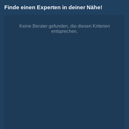
Zum
Finde einen Experten in deiner Nähe!
Inhalt
Toggle
springen
Navigation
Dienstleistungen
Finanzieren.
Keine Berater gefunden, die diesen Kriterien
entsprechen.
shop
Passende Finanzierungen für deine Lebensträume
Investieren.
shop
Strategisch investieren, Vermögen gezielt aufbauen
Versichern.