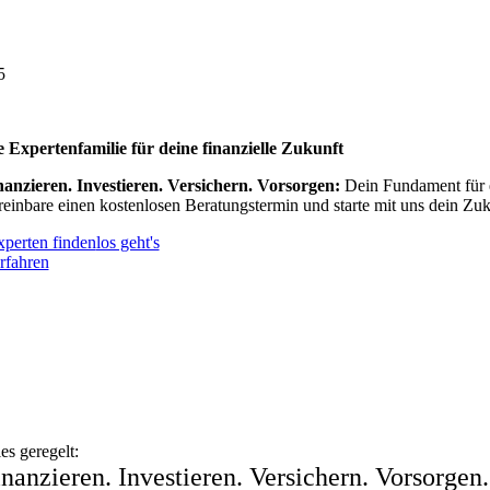
5
e Expertenfamilie für deine finanzielle Zukunft
nanzieren. Investieren. Versichern. Vorsorgen:
Dein Fundament für e
reinbare einen kostenlosen Beratungstermin und starte mit uns dein Zuk
Experten finden
los geht's
rfahren
es geregelt:
inanzieren. Investieren. Versichern. Vorsorgen.