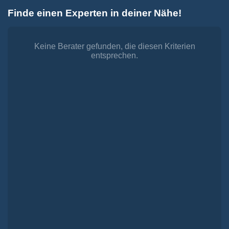
Zum
Finde einen Experten in deiner Nähe!
Inhalt
Toggle
springen
Navigation
Dienstleistungen
Finanzieren.
Keine Berater gefunden, die diesen Kriterien
entsprechen.
shop
Passende Finanzierungen für deine Lebensträume
Investieren.
shop
Strategisch investieren, Vermögen gezielt aufbauen
Versichern.