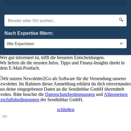
Absenden
elbstverständlich kannst du uns auch anrufen:
0 92 61 / 96 28 6-0
🔍
schließen
Nach Expertise filtern:
Bleibe up-to-date mit unserem
Finanzkompass
Wer gut informiert ist, trifft die besseren Entscheidungen.
Wir liefern dir die neusten Infos, Tipps und Finanz-Insights direkt in
dein E-Mail-Postfach.
Wir nutzen Newsletter2Go als Software für die Versendung unserer
ewsletter. Im Rahmen dieser Anmeldung erklärst du dich einverstanden
ass deine eingegebenen Daten an die Sendinblue GmbH übermittelt
erden. Bitte beachte die
Datenschutzbestimmungen
und
Allgemeinen
eschäftsbedingungen
der Sendinblue GmbH.
schließen